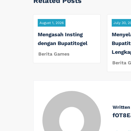
Related Posts
August 1, 2026
July 30, 2
Mengasah Insting
Menyel
dengan Bupatitogel
Bupati
Lengka
Berita Games
Berita 
Written
fOT8E