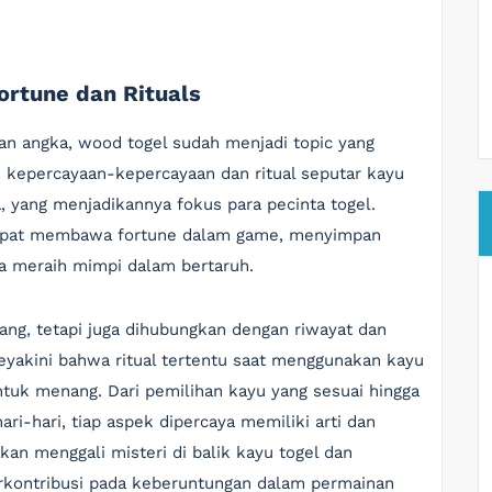
Fortune dan Rituals
n angka, wood togel sudah menjadi topic yang
i kepercayaan-kepercayaan dan ritual seputar kayu
, yang menjadikannya fokus para pecinta togel.
 dapat membawa fortune dalam game, menyimpan
a meraih mimpi dalam bertaruh.
rang, tetapi juga dihubungkan dengan riwayat dan
meyakini bahwa ritual tertentu saat menggunakan kayu
tuk menang. Dari pemilihan kayu yang sesuai hingga
i-hari, tiap aspek dipercaya memiliki arti dan
 akan menggali misteri di balik kayu togel dan
erkontribusi pada keberuntungan dalam permainan