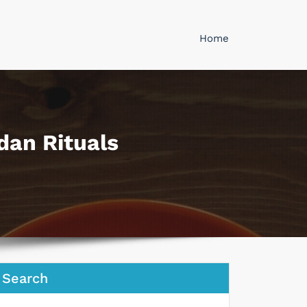
Home
dan Rituals
Search