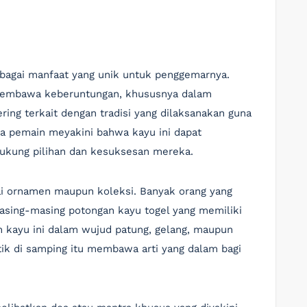
rbagai manfaat yang unik untuk penggemarnya.
i membawa keberuntungan, khususnya dalam
ring terkait dengan tradisi yang dilaksanakan guna
 pemain meyakini bahwa kayu ini dapat
ukung pilihan dan kesuksesan mereka.
gai ornamen maupun koleksi. Banyak orang yang
asing-masing potongan kayu togel yang memiliki
an kayu ini dalam wujud patung, gelang, maupun
etik di samping itu membawa arti yang dalam bagi