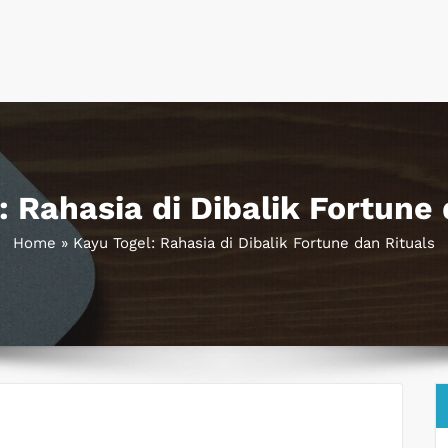
: Rahasia di Dibalik Fortune 
Home
»
Kayu Togel: Rahasia di Dibalik Fortune dan Rituals