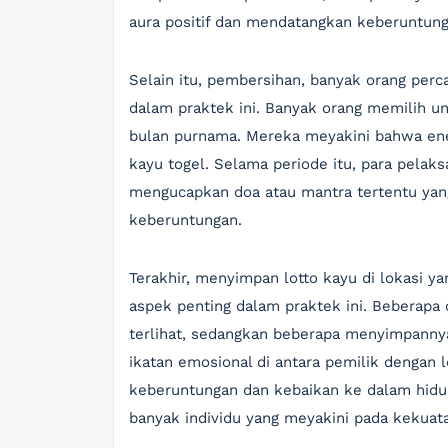
aura positif dan mendatangkan keberuntung
Selain itu, pembersihan, banyak orang pe
dalam praktek ini. Banyak orang memilih u
bulan purnama. Mereka meyakini bahwa en
kayu togel. Selama periode itu, para pelaks
mengucapkan doa atau mantra tertentu yan
keberuntungan.
Terakhir, menyimpan lotto kayu di lokasi
aspek penting dalam praktek ini. Beberap
terlihat, sedangkan beberapa menyimpannya
ikatan emosional di antara pemilik dengan 
keberuntungan dan kebaikan ke dalam hidup 
banyak individu yang meyakini pada kekuat