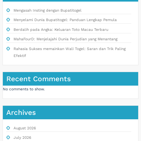
Mengasah Insting dengan Bupatitogel
Menyelami Dunia Bupatitogel: Panduan Lengkap Pemula
Berdalih pada Angka: Keluaran Toto Macau Terbaru
MahaFourD: Menjelajahi Dunia Perjudian yang Menantang
Rahasia Sukses memainkan Wali Togel: Saran dan Trik Paling
Efektif
Recent Comments
No comments to show.
Archives
August 2026
July 2026