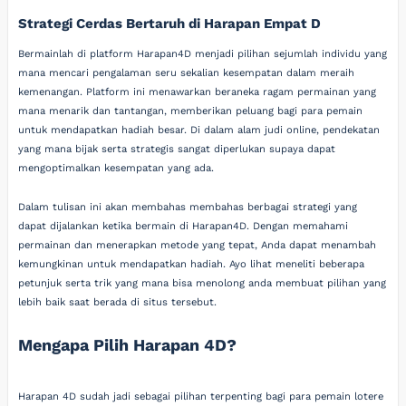
Strategi Cerdas Bertaruh di Harapan Empat D
Bermainlah di platform Harapan4D menjadi pilihan sejumlah individu yang
mana mencari pengalaman seru sekalian kesempatan dalam meraih
kemenangan. Platform ini menawarkan beraneka ragam permainan yang
mana menarik dan tantangan, memberikan peluang bagi para pemain
untuk mendapatkan hadiah besar. Di dalam alam judi online, pendekatan
yang mana bijak serta strategis sangat diperlukan supaya dapat
mengoptimalkan kesempatan yang ada.
Dalam tulisan ini akan membahas membahas berbagai strategi yang
dapat dijalankan ketika bermain di Harapan4D. Dengan memahami
permainan dan menerapkan metode yang tepat, Anda dapat menambah
kemungkinan untuk mendapatkan hadiah. Ayo lihat meneliti beberapa
petunjuk serta trik yang mana bisa menolong anda membuat pilihan yang
lebih baik saat berada di situs tersebut.
Mengapa Pilih Harapan 4D?
Harapan 4D sudah jadi sebagai pilihan terpenting bagi para pemain lotere