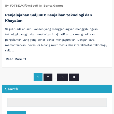
By
fOT8EJXjf0m8ov5
In
Berita Games
Penjelajahan Salju4D: Keajaiban teknologi dan
Khayalan
Salju4D adalah satu konsep yang menggabungkan menggabungkan
teknologi canggih dan kreativitas imajinatif untuk menghadirkan
pengalaman yang yang benar-benar mengagumkan. Dengan cara
memanfaatkan inovasi di bidang multimedia dan interaktivitas teknologi,
salju…
Read More
Posts
1
2
…
85
pagination
Search