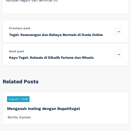
dampak negatif dari aktivitas ini.
Previous post
Togel: Kesenangan dan Bahaya Bermain di Dunia Online
Next post
Kayu Togel: Rahasia di Dibalik Fortune dan Rituals
Related Posts
August 1, 2026
Mengasah Insting dengan Bupatitogel
Berita Games