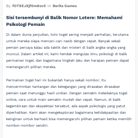
By
fOT8EJXjf0m8ov5
In
Berita Games
Sisi tersembunyi di Balik Nomor Lotere: Memahami
Psikologi Pemain
Di dalam dunia perjudian, toto togel sering menjadi perhatian, terutama
untuk mereka siapa mencari-cari nasib dengan cepat. Banyak sekali
pemain percaya kalau ada taktik dan misteri di balik angka-angka yang
muncul. Dalam artikel ini, kami hendak mengulas ilmu psikologi di balik
permainan togel, dan bagaimana tingkah laku dan harapan pemain dapat
memengaruhi pilihan mereka.
Permainan togel hari ini bukanlah hanya sekali nombor; itu
mencerminkan tantangan dan ketegangan yang dirasakan dirasakan
pemain saat menunggu hasil undian. Dengan semakin meledaknya togel
online, cara untuk main semakin mudah dan cepat. Namun, di balik
kegembiraan dan ekspektasi tersebut, ada aspek psikologis yang patut
diperhatikan. Kami akan mengeksplorasi bagaimana ketidakpastian dan
keinginan untuk berhasil bisa memengaruhi pilihan pemain ketika memilih
nombor-nombor sendiri.