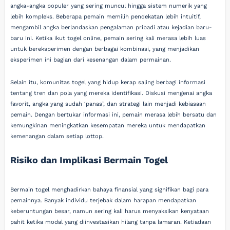
angka-angka populer yang sering muncul hingga sistem numerik yang
lebih kompleks. Beberapa pemain memilih pendekatan lebih intuitif,
mengambil angka berlandaskan pengalaman pribadi atau kejadian baru-
baru ini. Ketika ikut togel online, pemain sering kali merasa lebih luas
untuk bereksperimen dengan berbagai kombinasi, yang menjadikan
eksperimen ini bagian dari kesenangan dalam permainan.
Selain itu, komunitas togel yang hidup kerap saling berbagi informasi
tentang tren dan pola yang mereka identifikasi. Diskusi mengenai angka
favorit, angka yang sudah ‘panas’, dan strategi lain menjadi kebiasaan
pemain. Dengan bertukar informasi ini, pemain merasa lebih bersatu dan
kemungkinan meningkatkan kesempatan mereka untuk mendapatkan
kemenangan dalam setiap lottop.
Risiko dan Implikasi Bermain Togel
Bermain togel menghadirkan bahaya finansial yang signifikan bagi para
pemainnya. Banyak individu terjebak dalam harapan mendapatkan
keberuntungan besar, namun sering kali harus menyaksikan kenyataan
pahit ketika modal yang diinvestasikan hilang tanpa lamaran. Ketiadaan