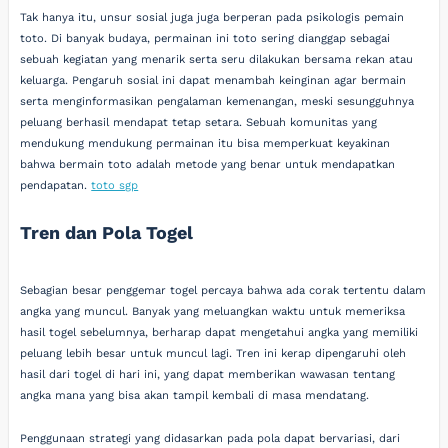
Tak hanya itu, unsur sosial juga juga berperan pada psikologis pemain
toto. Di banyak budaya, permainan ini toto sering dianggap sebagai
sebuah kegiatan yang menarik serta seru dilakukan bersama rekan atau
keluarga. Pengaruh sosial ini dapat menambah keinginan agar bermain
serta menginformasikan pengalaman kemenangan, meski sesungguhnya
peluang berhasil mendapat tetap setara. Sebuah komunitas yang
mendukung mendukung permainan itu bisa memperkuat keyakinan
bahwa bermain toto adalah metode yang benar untuk mendapatkan
pendapatan.
toto sgp
Tren dan Pola Togel
Sebagian besar penggemar togel percaya bahwa ada corak tertentu dalam
angka yang muncul. Banyak yang meluangkan waktu untuk memeriksa
hasil togel sebelumnya, berharap dapat mengetahui angka yang memiliki
peluang lebih besar untuk muncul lagi. Tren ini kerap dipengaruhi oleh
hasil dari togel di hari ini, yang dapat memberikan wawasan tentang
angka mana yang bisa akan tampil kembali di masa mendatang.
Penggunaan strategi yang didasarkan pada pola dapat bervariasi, dari