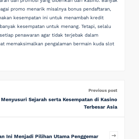
aran dan promosi yang diberikan dari kasino. Banyak
bagai promo menarik misalnya bonus pendaftaran,
unakan kesempatan ini untuk menambah kredit
banyak kesempatan untuk menang. Tetapi, selalu
setiap penawaran agar tidak terjebak dalam
apat memaksimalkan pengalaman bermain kuda slot
Previous post
 Menyusuri Sejarah serta Kesempatan di Kasino
Terbesar Asia
 Ini Menjadi Pilihan Utama Penggemar