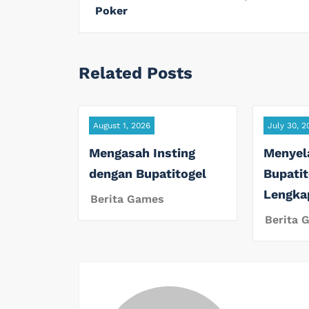
Poker
Related Posts
August 1, 2026
July 30, 2
Mengasah Insting
Menyel
dengan Bupatitogel
Bupati
Lengka
Berita Games
Berita 