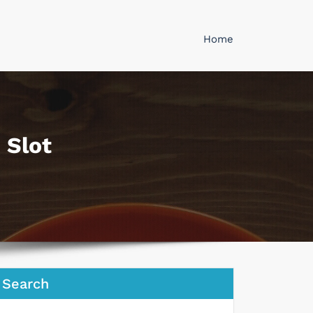
Home
 Slot
Search