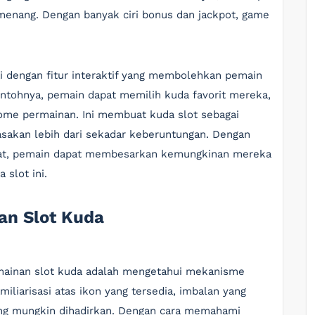
menang. Dengan banyak ciri bonus dan jackpot, game
tai dengan fitur interaktif yang membolehkan pemain
ontohnya, pemain dapat memilih kuda favorit mereka,
ome permainan. Ini membuat kuda slot sebagai
rasakan lebih dari sekadar keberuntungan. Dengan
at, pemain dapat membesarkan kemungkinan mereka
slot ini.
nan Slot Kuda
mainan slot kuda adalah mengetahui mekanisme
iliarisasi atas ikon yang tersedia, imbalan yang
ang mungkin dihadirkan. Dengan cara memahami