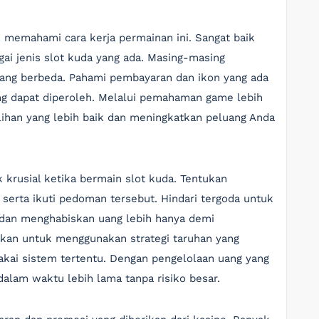
k memahami cara kerja permainan ini. Sangat baik
gai jenis slot kuda yang ada. Masing-masing
yang berbeda. Pahami pembayaran dan ikon yang ada
 dapat diperoleh. Melalui pemahaman game lebih
ihan yang lebih baik dan meningkatkan peluang Anda
rusial ketika bermain slot kuda. Tentukan
serta ikuti pedoman tersebut. Hindari tergoda untuk
 dan menghabiskan uang lebih hanya demi
kan untuk menggunakan strategi taruhan yang
akai sistem tertentu. Dengan pengelolaan uang yang
alam waktu lebih lama tanpa risiko besar.