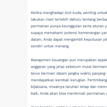
Ketika menghadapi slot kuda, penting untu
lakukan riset terlebih dahulu tentang berba
permainan punya keunggulan serta aturan 
supaya memahami potensi kemenangan yang
dalam, Anda dapat mengambil keputusan pil
sendiri untuk menang.
Manajemen keuangan pun merupakan aspek k
anggaran yang jelas sebelum mulai bermain 
terus bermain dalam jangka waktu panjang
mendapatkan kembali kerugian. Pertimbang
bijaksana, misalnya taruhan tetap dan mem
baik, Anda akan bisa menikmati permainan d