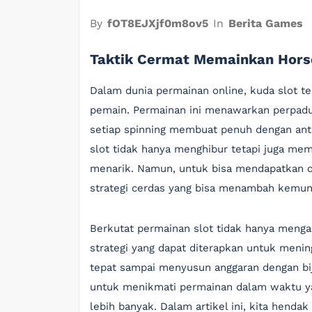
By
fOT8EJXjf0m8ov5
In
Berita Games
Taktik Cermat Memainkan Hors
Dalam dunia permainan online, kuda slot tel
pemain. Permainan ini menawarkan perpadu
setiap spinning membuat penuh dengan anti
slot tidak hanya menghibur tetapi juga me
menarik. Namun, untuk bisa mendapatkan o
strategi cerdas yang bisa menambah kemu
Berkutat permainan slot tidak hanya meng
strategi yang dapat diterapkan untuk meni
tepat sampai menyusun anggaran dengan bij
untuk menikmati permainan dalam waktu ya
lebih banyak. Dalam artikel ini, kita henda