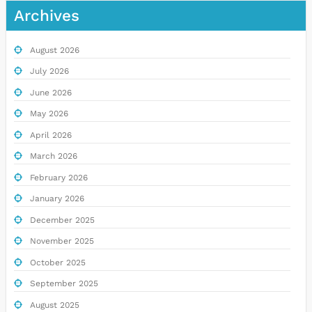
Archives
August 2026
July 2026
June 2026
May 2026
April 2026
March 2026
February 2026
January 2026
December 2025
November 2025
October 2025
September 2025
August 2025