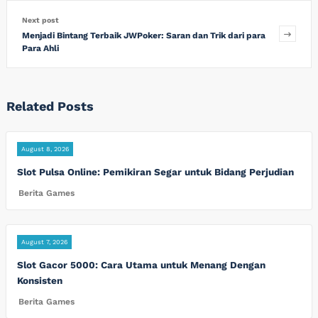
Next post
Menjadi Bintang Terbaik JWPoker: Saran dan Trik dari para
Para Ahli
Related Posts
August 8, 2026
Slot Pulsa Online: Pemikiran Segar untuk Bidang Perjudian
Berita Games
August 7, 2026
Slot Gacor 5000: Cara Utama untuk Menang Dengan
Konsisten
Berita Games