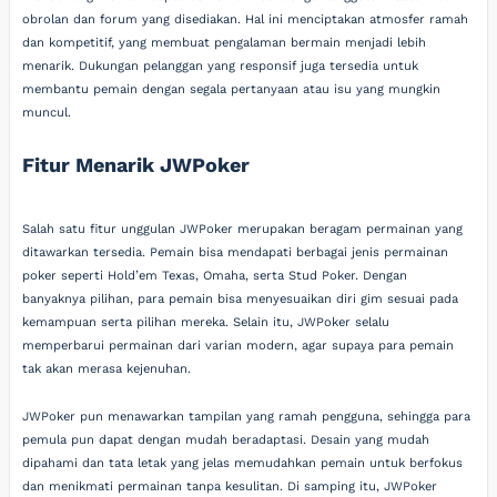
obrolan dan forum yang disediakan. Hal ini menciptakan atmosfer ramah
dan kompetitif, yang membuat pengalaman bermain menjadi lebih
menarik. Dukungan pelanggan yang responsif juga tersedia untuk
membantu pemain dengan segala pertanyaan atau isu yang mungkin
muncul.
Fitur Menarik JWPoker
Salah satu fitur unggulan JWPoker merupakan beragam permainan yang
ditawarkan tersedia. Pemain bisa mendapati berbagai jenis permainan
poker seperti Hold’em Texas, Omaha, serta Stud Poker. Dengan
banyaknya pilihan, para pemain bisa menyesuaikan diri gim sesuai pada
kemampuan serta pilihan mereka. Selain itu, JWPoker selalu
memperbarui permainan dari varian modern, agar supaya para pemain
tak akan merasa kejenuhan.
JWPoker pun menawarkan tampilan yang ramah pengguna, sehingga para
pemula pun dapat dengan mudah beradaptasi. Desain yang mudah
dipahami dan tata letak yang jelas memudahkan pemain untuk berfokus
dan menikmati permainan tanpa kesulitan. Di samping itu, JWPoker