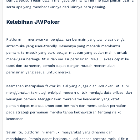
semua telusuri lebih dalam mengapa permainan ini menjadi pilihan utama
serta apa yang membedakannya dari lainnya para pesaing.
Kelebihan JWPoker
Platform ini menawarkan pengalaman bermain yang luar biasa dengan
antarmuka yang user-friendly. Desainnya yang menarik membantu
pemain, termasuk yang baru belajar maupun yang sudah mahir, untuk
menavigasi berbagai fitur dan variasi permainan. Melalui akses cepat ke
tabel dan turnamen, pemain dapat dengan mudah menemukan
permainan yang sesuai untuk mereka.
Keamanan merupakan faktor krusial yang dijaga oleh JWPoker. Situs ini
menggunakan teknologi enkripsi modern untuk menjaga data pribadi dan
keuangan pemain. Menggunakan mekanisme keamanan yang ketat,
pemain dapat merasa aman saat bermain dan memusatkan perhatian
pada strategi permainan mereka tanpa kekhawatiran tentang risiko
keamanan.
Selain itu, platform ini memiliki masyarakat yang dinamis dan
mendukung. Pemain dapat berkomunikasi dengan anggota melalui fitur