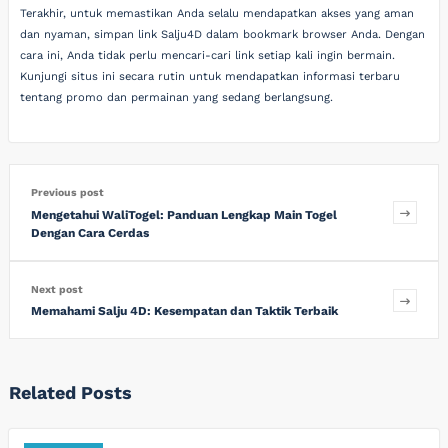
Terakhir, untuk memastikan Anda selalu mendapatkan akses yang aman
dan nyaman, simpan link Salju4D dalam bookmark browser Anda. Dengan
cara ini, Anda tidak perlu mencari-cari link setiap kali ingin bermain.
Kunjungi situs ini secara rutin untuk mendapatkan informasi terbaru
tentang promo dan permainan yang sedang berlangsung.
Previous post
Mengetahui WaliTogel: Panduan Lengkap Main Togel
Dengan Cara Cerdas
Next post
Memahami Salju 4D: Kesempatan dan Taktik Terbaik
Related Posts