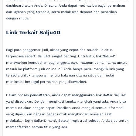
dashboard akun Anda. Di sana, Anda dapat melihat berbagai permainan
dan layanan yang tersedia, serta melakukan deposit dan penarikan
dengan mudah.
Link Terkait Salju4D
Bagi para penggemar judi, akses yang cepat dan mudah ke situs
terpercaya seperti Salju4D sangat penting. Untuk itu, link Salju4D
menawarkan kemudahan bagi anggota baru maupun pemain lama untuk
masuk ke platform judi online ini. Anda hanya perlu mengklik link yang
tersedia untuk langsung menuju halaman utama situs dan mulai
menikmati berbagai permainan yang ditawarkan.
Dalam proses pendaftaran, Anda dapat menggunakan link daftar Salju4D
yang disediakan. Dengan mengikuti langkah-langkah yang ada, Anda bisa
membuat akun dengan cepat. Pastikan Anda mengisi semua informasi
yang diperlukan dengan benar untuk menghindari masalah saat
melakukan login Salju4D nanti. Setelah registrasi selesai, Anda siap untuk
memanfaatkan semua fitur yang ada.