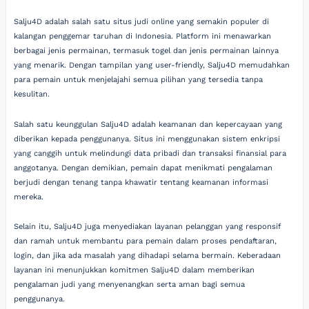
Salju4D adalah salah satu situs judi online yang semakin populer di
kalangan penggemar taruhan di Indonesia. Platform ini menawarkan
berbagai jenis permainan, termasuk togel dan jenis permainan lainnya
yang menarik. Dengan tampilan yang user-friendly, Salju4D memudahkan
para pemain untuk menjelajahi semua pilihan yang tersedia tanpa
kesulitan.
Salah satu keunggulan Salju4D adalah keamanan dan kepercayaan yang
diberikan kepada penggunanya. Situs ini menggunakan sistem enkripsi
yang canggih untuk melindungi data pribadi dan transaksi finansial para
anggotanya. Dengan demikian, pemain dapat menikmati pengalaman
berjudi dengan tenang tanpa khawatir tentang keamanan informasi
mereka.
Selain itu, Salju4D juga menyediakan layanan pelanggan yang responsif
dan ramah untuk membantu para pemain dalam proses pendaftaran,
login, dan jika ada masalah yang dihadapi selama bermain. Keberadaan
layanan ini menunjukkan komitmen Salju4D dalam memberikan
pengalaman judi yang menyenangkan serta aman bagi semua
penggunanya.