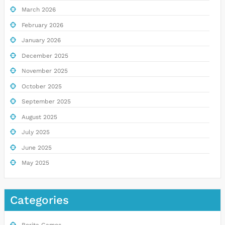
March 2026
February 2026
January 2026
December 2025
November 2025
October 2025
September 2025
August 2025
July 2025
June 2025
May 2025
Categories
Berita Games