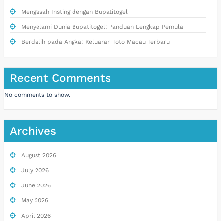
Mengasah Insting dengan Bupatitogel
Menyelami Dunia Bupatitogel: Panduan Lengkap Pemula
Berdalih pada Angka: Keluaran Toto Macau Terbaru
Recent Comments
No comments to show.
Archives
August 2026
July 2026
June 2026
May 2026
April 2026