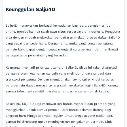
Keunggulan Salju4D
Salju4D menawarkan berbagai kemudahan bagi para penggemar judi
online, menjadikannya salah satu situs terpercaya di Indonesia. Pengguna
bisa dengan mudah melakukan pendaftaran melalui proses daftar Salju4D
yang cepat dan sederhana. Dengan antarmuka yang ramah pengguna,
pemain baru dapat dengan cepat mengerti cara bermain dan menikmati
berbagai jenis permainan yang tersedia.
Keamanan menjadi prioritas utama di Salju4D. Situs ini telah dilengkapi
dengan sistem keamanan canggih yang melindungi data pribadi dan
transaksi pengguna. Dengan menggunakan teknologi enkripsi terbaru,
para pemain dapat merasa tenang saat melakukan login Salju4D, karena
semua informasi sensitif mereka aman dari ancaman pihak ketiga.
Selain itu, Salju4D juga menawarkan bonus menarik dan promosi yang
menggiurkan untuk semua pemain. Dari bonus selamat datang bagi
anggota baru hingga promosi reguler untuk anggota yang sudah ada,
semua ini dirancang untuk meningkatkan pengalaman bermain. Link