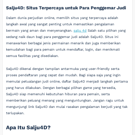
Salju4D: Situs Terpercaya untuk Para Penggemar Judi
Dalam dunia perjudian online, memilih situs yang terpercaya adalah
langkah awal yang sangat penting untuk memastikan pengalaman
bermain yang aman dan menyenangkan.
salju 4d
Salah satu pilihan yang
sedang naik daun bagi para penggemar judi adalah Salju4D. Situs ini
menawarkan berbagai jenis permainan menarik dan juga memberikan
kemudahan bagi para pemain untuk mendaftar, login, dan menikmati
semua fasilitas yang disediakan.
Salju4D dikenal dengan tampilan antarmuka yang user-friendly serta
proses pendaftaran yang cepat dan mudah. Bagi siapa saja yang ingin
memulai petualangan judi online, daftar Salju4D menjadi langkah pertama
yang harus dilakukan. Dengan berbagai pilihan game yang tersedia,
Salju4D siap memenuhi kebutuhan hiburan para pemain, serta
memberikan peluang menang yang menguntungkan. Jangan ragu untuk
mengunjungi link Salju4D dan mulai rasakan pengalaman berjudi yang tak
terlupakan.
Apa Itu Salju4D?