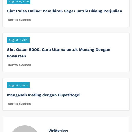
August 8, 2026
Slot Pulsa Online: Pemikiran Segar untuk Bidang Perjudian
Berita Games
August 7, 2026
Slot Gacor 5000: Cara Utama untuk Menang Dengan
Konsisten
Berita Games
August 1, 2026
Mengasah Insting dengan Bupatitogel
Berita Games
Written by: