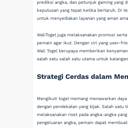
prediksi angka, dan petunjuk gaming yang
keputusan yang tepat ketika bertaruh. Di t
untuk menyediakan layanan yang aman aman
WaliTogel juga melaksanakan promosi serta
pemain agar ikut. Dengan ciri yang user-frie
Wali Togel berupaya memberikan kenyamanan
salah satu salah satu utama untuk kalangan 
Strategi Cerdas dalam Men
Mengikuti togel memang menawarkan daya t
dengan pendekatan yang bijak. Salah satu t
melaksanakan riset pada angka-angka yang 
pengeluaran angka, pemain dapat membuat r