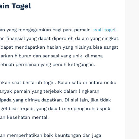
in Togel
gan yang mengagumkan bagi para pemain.
wali togel
 finansial yang dapat diperoleh dalam yang singkat.
dapat mendapatkan hadiah yang nilainya bisa sangat
warkan hiburan dan sensasi yang unik, di mana
sebuah permainan yang penuh ketegangan.
kan saat bertaruh togel. Salah satu di antara risiko
Banyak pemain yang terjebak dalam lingkaran
ada yang dirinya dapatkan. Di sisi lain, jika tidak
gel bisa terjadi, yang dapat mempengaruhi aspek
 dan kesehatan mental.
 dan memperhatikan baik keuntungan dan juga