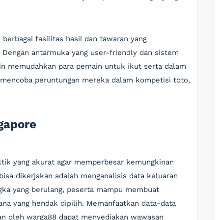
erbagai fasilitas hasil dan tawaran yang
Dengan antarmuka yang user-friendly dan sistem
in memudahkan para pemain untuk ikut serta dalam
ngin mencoba peruntungan mereka dalam kompetisi toto,
ngapore
ktik yang akurat agar memperbesar kemungkinan
isa dikerjakan adalah menganalisis data keluaran
ngka yang berulang, peserta mampu membuat
ana yang hendak dipilih. Memanfaatkan data-data
rkan oleh warga88 dapat menyediakan wawasan