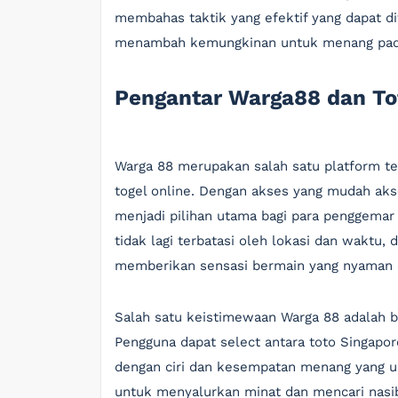
membahas taktik yang efektif yang dapat di
menambah kemungkinan untuk menang pada to
Pengantar Warga88 dan To
Warga 88 merupakan salah satu platform te
togel online. Dengan akses yang mudah aks
menjadi pilihan utama bagi para penggemar 
tidak lagi terbatasi oleh lokasi dan waktu,
memberikan sensasi bermain yang nyaman 
Salah satu keistimewaan Warga 88 adalah b
Pengguna dapat select antara toto Singapo
dengan ciri dan kesempatan menang yang u
untuk menyalurkan minat dan mencari nasi