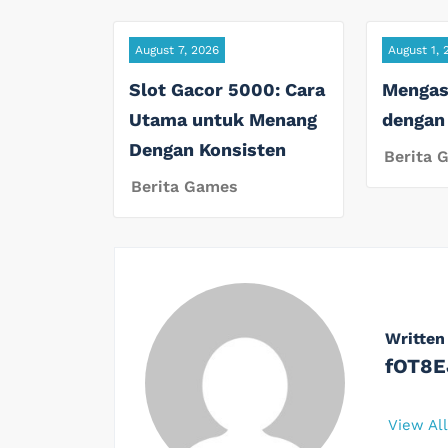
August 7, 2026
August 1, 
Slot Gacor 5000: Cara
Mengas
Utama untuk Menang
dengan
Dengan Konsisten
Berita 
Berita Games
Written
fOT8E
View Al