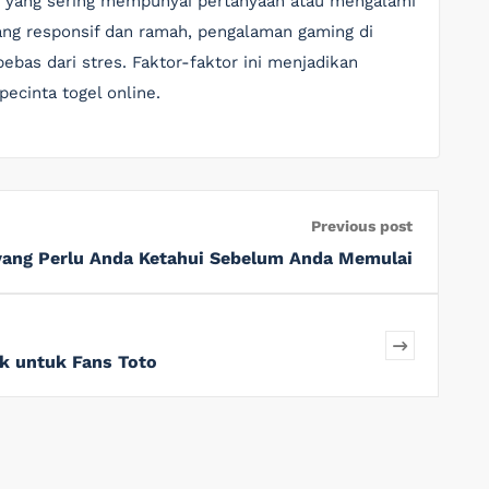
udi yang sering mempunyai pertanyaan atau mengalami
ng responsif dan ramah, pengalaman gaming di
bas dari stres. Faktor-faktor ini menjadikan
pecinta togel online.
Previous post
yang Perlu Anda Ketahui Sebelum Anda Memulai
k untuk Fans Toto