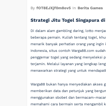
By
fOT8EJXjf0m8ov5
In
Berita Games
Strategi Jitu Togel Singapura d
Di dalam alam gambling daring, lotto menjad
beberapa pemain. Kuliah tentang togel, khu
menarik banyak perhatian orang yang ingi
Indonesia, situs contoh Warga88.com sudah
penggemar togel yang sedang menyeleksi p
terjamin. Melalui layanan yang lengkap len
menawarkan strategi yang untuk mendapatk
Warga88 bukan hanya menyediakan akses gam
memberikan data dan petunjuk yang bergu
menggunakan sbobet dan bermacam-macam 
memahami cara bermain serta mengambil ke