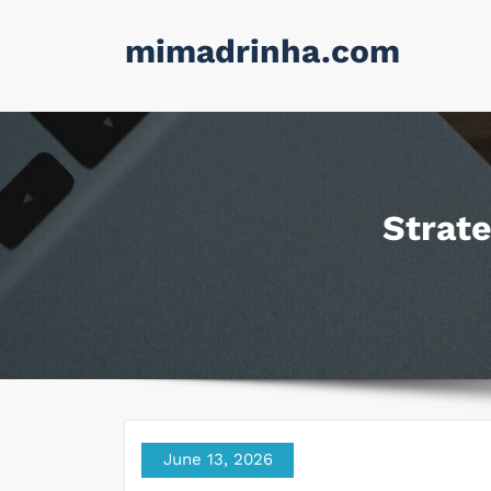
Skip
mimadrinha.com
to
content
Strate
June 13, 2026