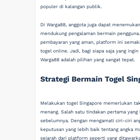
populer di kalangan publik.
Di Warga88, anggota juga dapat menemukan b
mendukung pengalaman bermain pengguna. 
pembayaran yang aman, platform ini semak
togel online. Jadi, bagi siapa saja yang i
Warga88 adalah pilihan yang sangat tepat.
Strategi Bermain Togel Si
Melakukan togel Singapore memerlukan ta
menang. Salah satu tindakan pertama yang b
sebelumnya. Dengan mengamati ciri-ciri a
keputusan yang lebih baik tentang angka m
sejarah dari platform seperti yang ditawa