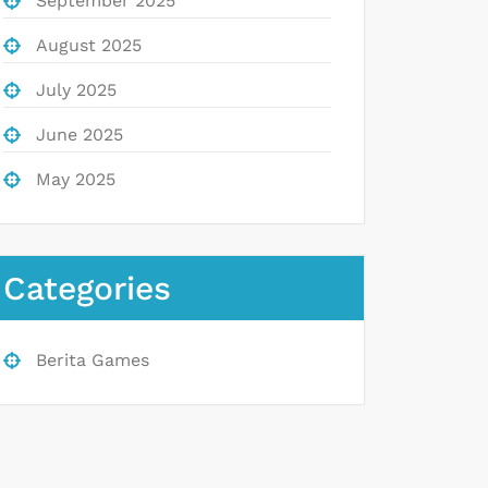
September 2025
August 2025
July 2025
June 2025
May 2025
Categories
Berita Games