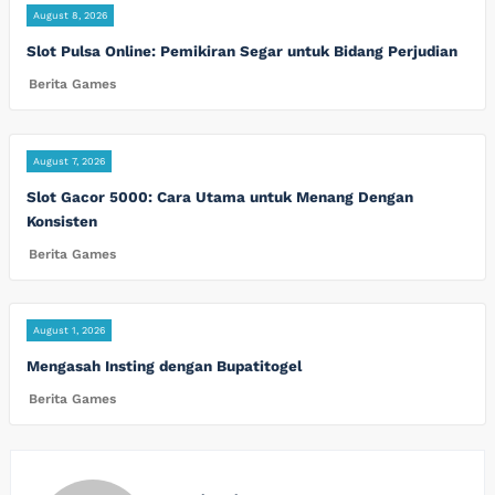
August 8, 2026
Slot Pulsa Online: Pemikiran Segar untuk Bidang Perjudian
Berita Games
August 7, 2026
Slot Gacor 5000: Cara Utama untuk Menang Dengan
Konsisten
Berita Games
August 1, 2026
Mengasah Insting dengan Bupatitogel
Berita Games