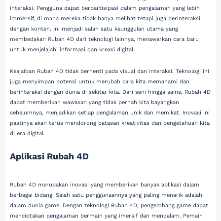
interaksi. Pengguna dapat berpartisipasi dalam pengalaman yang lebih
immersif, di mana mereka tidak hanya melihat tetapi juga berinteraksi
dengan konten. Ini menjadi salah satu keunggulan utama yang
membedakan Rubah 4D dari teknologi lainnya, menawarkan cara baru
untuk menjelajahi informasi dan kreasi digital.
Keajaiban Rubah 4D tidak berhenti pada visual dan interaksi. Teknologi ini
juga menyimpan potensi untuk merubah cara kita memahami dan
berinteraksi dengan dunia di sekitar kita. Dari seni hingga sains, Rubah 4D
dapat memberikan wawasan yang tidak pernah kita bayangkan
sebelumnya, menjadikan setiap pengalaman unik dan memikat. Inovasi ini
pastinya akan terus mendorong batasan kreativitas dan pengetahuan kita
di era digital.
Aplikasi Rubah 4D
Rubah 4D merupakan inovasi yang memberikan banyak aplikasi dalam
berbagai bidang. Salah satu penggunaannya yang paling menarik adalah
dalam dunia game. Dengan teknologi Rubah 4D, pengembang game dapat
menciptakan pengalaman bermain yang imersif dan mendalam. Pemain