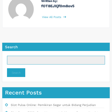
Written by:
fOT8EJXjf0m8ov5
View All Posts
Search
Search
Recent Posts
Slot Pulsa Online: Pemikiran Segar untuk Bidang Perjudian