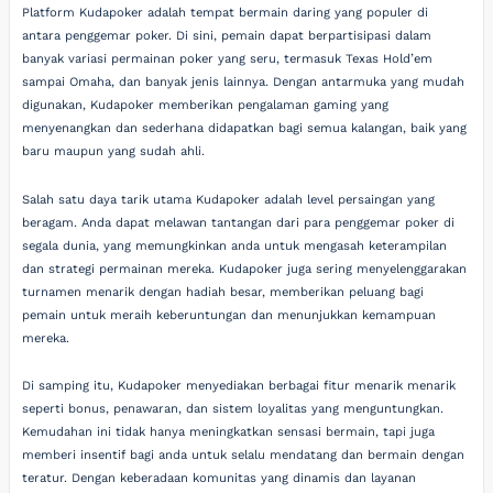
Platform Kudapoker adalah tempat bermain daring yang populer di
antara penggemar poker. Di sini, pemain dapat berpartisipasi dalam
banyak variasi permainan poker yang seru, termasuk Texas Hold’em
sampai Omaha, dan banyak jenis lainnya. Dengan antarmuka yang mudah
digunakan, Kudapoker memberikan pengalaman gaming yang
menyenangkan dan sederhana didapatkan bagi semua kalangan, baik yang
baru maupun yang sudah ahli.
Salah satu daya tarik utama Kudapoker adalah level persaingan yang
beragam. Anda dapat melawan tantangan dari para penggemar poker di
segala dunia, yang memungkinkan anda untuk mengasah keterampilan
dan strategi permainan mereka. Kudapoker juga sering menyelenggarakan
turnamen menarik dengan hadiah besar, memberikan peluang bagi
pemain untuk meraih keberuntungan dan menunjukkan kemampuan
mereka.
Di samping itu, Kudapoker menyediakan berbagai fitur menarik menarik
seperti bonus, penawaran, dan sistem loyalitas yang menguntungkan.
Kemudahan ini tidak hanya meningkatkan sensasi bermain, tapi juga
memberi insentif bagi anda untuk selalu mendatang dan bermain dengan
teratur. Dengan keberadaan komunitas yang dinamis dan layanan