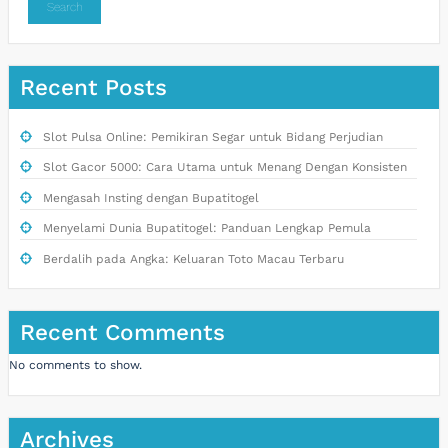
Search
Recent Posts
Slot Pulsa Online: Pemikiran Segar untuk Bidang Perjudian
Slot Gacor 5000: Cara Utama untuk Menang Dengan Konsisten
Mengasah Insting dengan Bupatitogel
Menyelami Dunia Bupatitogel: Panduan Lengkap Pemula
Berdalih pada Angka: Keluaran Toto Macau Terbaru
Recent Comments
No comments to show.
Archives