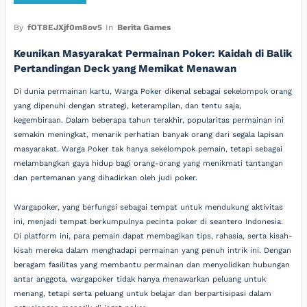
By
fOT8EJXjf0m8ov5
In
Berita Games
Keunikan Masyarakat Permainan Poker: Kaidah di Balik
Pertandingan Deck yang Memikat Menawan
Di dunia permainan kartu, Warga Poker dikenal sebagai sekelompok orang
yang dipenuhi dengan strategi, keterampilan, dan tentu saja,
kegembiraan. Dalam beberapa tahun terakhir, popularitas permainan ini
semakin meningkat, menarik perhatian banyak orang dari segala lapisan
masyarakat. Warga Poker tak hanya sekelompok pemain, tetapi sebagai
melambangkan gaya hidup bagi orang-orang yang menikmati tantangan
dan pertemanan yang dihadirkan oleh judi poker.
Wargapoker, yang berfungsi sebagai tempat untuk mendukung aktivitas
ini, menjadi tempat berkumpulnya pecinta poker di seantero Indonesia.
Di platform ini, para pemain dapat membagikan tips, rahasia, serta kisah-
kisah mereka dalam menghadapi permainan yang penuh intrik ini. Dengan
beragam fasilitas yang membantu permainan dan menyolidkan hubungan
antar anggota, wargapoker tidak hanya menawarkan peluang untuk
menang, tetapi serta peluang untuk belajar dan berpartisipasi dalam