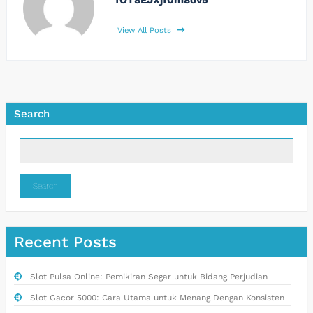
View All Posts
Search
Search
Recent Posts
Slot Pulsa Online: Pemikiran Segar untuk Bidang Perjudian
Slot Gacor 5000: Cara Utama untuk Menang Dengan Konsisten