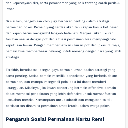
dan kepercayaan diri, serta pemahaman yang baik tentang corak perilaku
lawan.
Di sisi lain, pengelolaan chip juga berperan penting dalam strategi
permainan poker. Pemain yang cerdas akan tahu kapan harus bet besar
dan kapan harus mengambil langkah hati-hati. Menyesuaikan ukuran
taruhan sesuai dengan pot dan situasi permainan bisa mempengaruhi
keputusan lawan. Dengan memperhatikan ukuran pot dan lokasi di meja,
pemain bisa memperbesar peluang untuk menang dengan cara yang lebih
strategis.
Terakhir, beradaptasi dengan gaya bermain lawan adalah strategi yang
sama penting. Setiap pemain memiliki pendekatan yang berbeda dalam
permainan, dan mampu mengenali pola-pola ini dapat memberi
keunggulan. Misalnya, jika lawan cenderung bermain offensive, pemain
dapat memakai pendekatan yang lebih defensive untuk memanfaatkan
kesalahan mereka. Kemampuan untuk adaptif dan mengubah taktik
berdasarkan dinamika permainan amat krusial dalam warga poker.
Pengaruh Sosial Permainan Kartu Remi