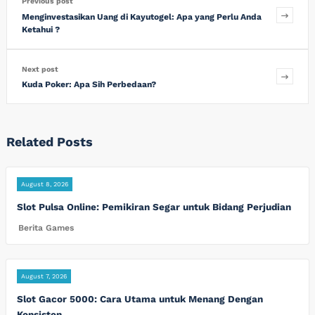
Previous post
Menginvestasikan Uang di Kayutogel: Apa yang Perlu Anda
Ketahui ?
Next post
Kuda Poker: Apa Sih Perbedaan?
Related Posts
August 8, 2026
Slot Pulsa Online: Pemikiran Segar untuk Bidang Perjudian
Berita Games
August 7, 2026
Slot Gacor 5000: Cara Utama untuk Menang Dengan
Konsisten