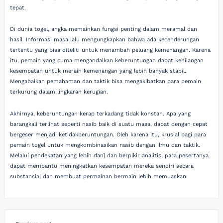
tepat.
Di dunia togel, angka memainkan fungsi penting dalam meramal dan
hasil. Informasi masa lalu mengungkapkan bahwa ada kecenderungan
tertentu yang bisa diteliti untuk menambah peluang kemenangan. Karena
itu, pemain yang cuma mengandalkan keberuntungan dapat kehilangan
kesempatan untuk meraih kemenangan yang lebih banyak stabil.
Mengabaikan pemahaman dan taktik bisa mengakibatkan para pemain
terkurung dalam lingkaran kerugian.
Akhirnya, keberuntungan kerap terkadang tidak konstan. Apa yang
barangkali terlihat seperti nasib baik di suatu masa, dapat dengan cepat
bergeser menjadi ketidakberuntungan. Oleh karena itu, krusial bagi para
pemain togel untuk mengkombinasikan nasib dengan ilmu dan taktik.
Melalui pendekatan yang lebih dan] dan berpikir analitis, para pesertanya
dapat membantu meningkatkan kesempatan mereka sendiri secara
substansial dan membuat permainan bermain lebih memuaskan.