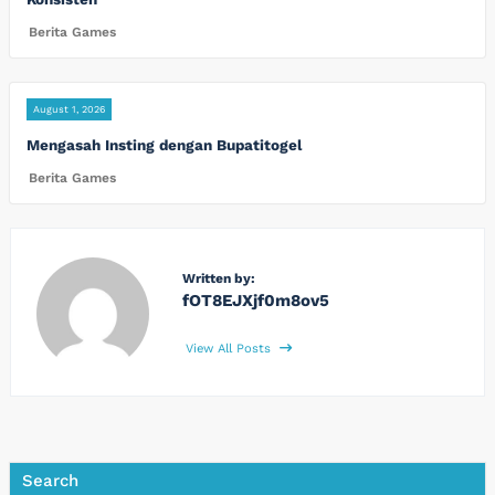
Berita Games
August 1, 2026
Mengasah Insting dengan Bupatitogel
Berita Games
Written by:
fOT8EJXjf0m8ov5
View All Posts
Search