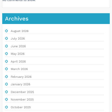
No comments to show.
Archives
August 2026
July 2026
June 2026
May 2026
April 2026
March 2026
February 2026
January 2026
December 2025
November 2025
October 2025