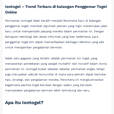
Iontogel – Trend Terbaru di kalangan Penggemar Togel
Online
Permainan Iontogel telah beralih menjadi fenomena baru di kalangan
penggemar togel, memikat sejumlah pemain yang ingin menemukan jalan
baru untuk memperbaiki peluang mereka dalam permainan ini. Dengan
kemajuan teknologi dan akses informasi yang kian sederhana, para
penggemar togel kini dapat memanfaatkan berbagai referensi yang ada
untuk menajamkan pengalaman bermain.
Salah satu gagasan yang terlahir adalah permainan ion togel, yang
menawarkan pendekatan yang sangat mutakhir dan inovatif dalam dunia
permainan ini. Iontogel bukan sekadar sekadar permainan angka, tetapi
juga merupakan sebuah komunitas di mana para pemain dapat bertukar
tips, strategi, dan pengalaman mereka. Fenomena ini mengilustrasikan
bagaimana pecinta togel berubah dengan waktu yang berubah,
menciptakan pengalaman bermain lebih terhubung dan seru.
Apa itu Iontogel?