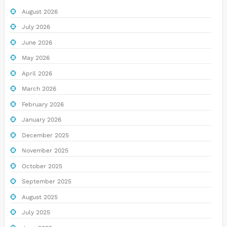
August 2026
July 2026
June 2026
May 2026
April 2026
March 2026
February 2026
January 2026
December 2025
November 2025
October 2025
September 2025
August 2025
July 2025