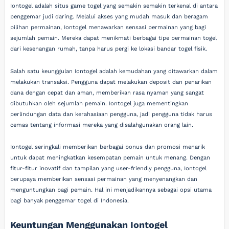
Iontogel adalah situs game togel yang semakin semakin terkenal di antara
penggemar judi daring. Melalui akses yang mudah masuk dan beragam
pilihan permainan, Iontogel menawarkan sensasi permainan yang bagi
sejumlah pemain. Mereka dapat menikmati berbagai tipe permainan togel
dari kesenangan rumah, tanpa harus pergi ke lokasi bandar togel fisik.
Salah satu keunggulan Iontogel adalah kemudahan yang ditawarkan dalam
melakukan transaksi. Pengguna dapat melakukan deposit dan penarikan
dana dengan cepat dan aman, memberikan rasa nyaman yang sangat
dibutuhkan oleh sejumlah pemain. Iontogel juga mementingkan
perlindungan data dan kerahasiaan pengguna, jadi pengguna tidak harus
cemas tentang informasi mereka yang disalahgunakan orang lain.
Iontogel seringkali memberikan berbagai bonus dan promosi menarik
untuk dapat meningkatkan kesempatan pemain untuk menang. Dengan
fitur-fitur inovatif dan tampilan yang user-friendly pengguna, Iontogel
berupaya memberikan sensasi permainan yang menyenangkan dan
menguntungkan bagi pemain. Hal ini menjadikannya sebagai opsi utama
bagi banyak penggemar togel di Indonesia.
Keuntungan Menggunakan Iontogel