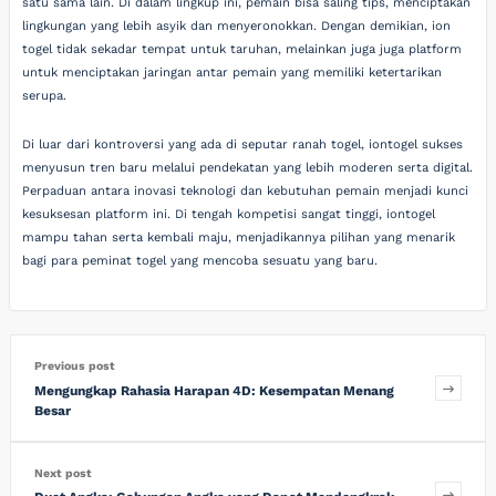
satu sama lain. Di dalam lingkup ini, pemain bisa saling tips, menciptakan
lingkungan yang lebih asyik dan menyeronokkan. Dengan demikian, ion
togel tidak sekadar tempat untuk taruhan, melainkan juga juga platform
untuk menciptakan jaringan antar pemain yang memiliki ketertarikan
serupa.
Di luar dari kontroversi yang ada di seputar ranah togel, iontogel sukses
menyusun tren baru melalui pendekatan yang lebih moderen serta digital.
Perpaduan antara inovasi teknologi dan kebutuhan pemain menjadi kunci
kesuksesan platform ini. Di tengah kompetisi sangat tinggi, iontogel
mampu tahan serta kembali maju, menjadikannya pilihan yang menarik
bagi para peminat togel yang mencoba sesuatu yang baru.
Previous post
Mengungkap Rahasia Harapan 4D: Kesempatan Menang
Besar
Next post