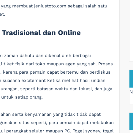
l yang membuat jeniustoto.com sebagai salah satu
et.
 Tradisional dan Online
ri zaman dahulu dan dikenal oleh berbagai
iket fisik dari toko maupun agen yang sah. Proses
l, karena para pemain dapat bertemu dan berdiskusi
suasana excitement ketika melihat hasil undian
urangan, seperti batasan waktu dan lokasi, dan juga
N
ntuk setiap orang.
dahan serta kenyamanan yang tidak tidak dapat
gunakan situs seperti, para pemain dapat melakukan
ui perangkat seluler maupun PC. Togel sydney, togel