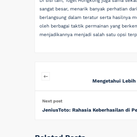
Di sisi lain, Togel Hongkong juga sama seka
sangat besar, menarik banyak perhatian dar
berlangsung dalam teratur serta hasilnya 
oleh berbagai taktik permainan yang berke
menjadikannya menjadi salah satu opsi terp
Mengetahui Lebih 
Next post
JeniusToto: Rahasia Keberhasilan di P