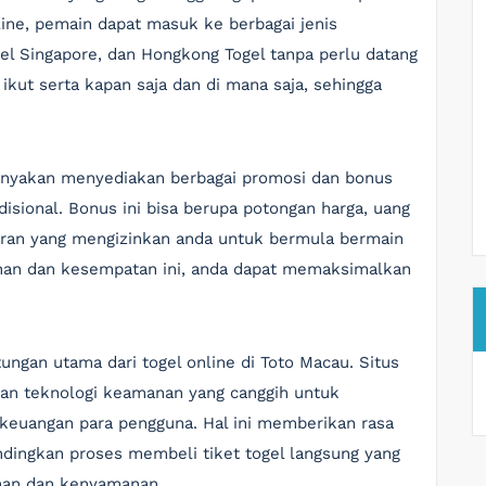
ne, pemain dapat masuk ke berbagai jenis
el Singapore, dan Hongkong Togel tanpa perlu datang
ikut serta kapan saja dan di mana saja, sehingga
banyakan menyediakan berbagai promosi dan bonus
disional. Bonus ini bisa berupa potongan harga, uang
aran yang mengizinkan anda untuk bermula bermain
ihan dan kesempatan ini, anda dapat memaksimalkan
ngan utama dari togel online di Toto Macau. Situs
kan teknologi keamanan yang canggih untuk
i keuangan para pengguna. Hal ini memberikan rasa
ndingkan proses membeli tiket togel langsung yang
anan dan kenyamanan.