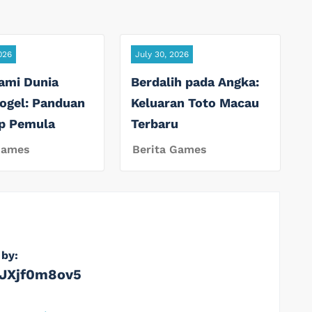
026
July 30, 2026
ami Dunia
Berdalih pada Angka:
togel: Panduan
Keluaran Toto Macau
p Pemula
Terbaru
Games
Berita Games
 by:
JXjf0m8ov5