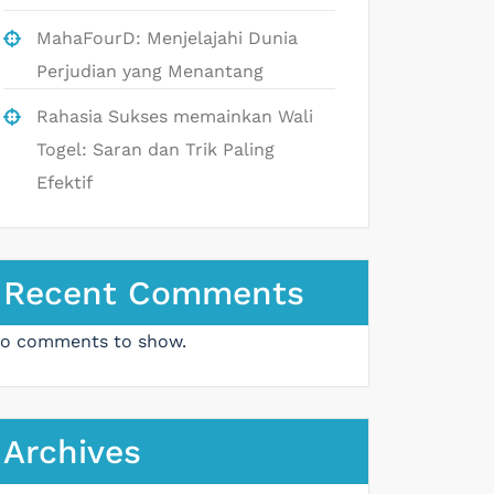
MahaFourD: Menjelajahi Dunia
Perjudian yang Menantang
Rahasia Sukses memainkan Wali
Togel: Saran dan Trik Paling
Efektif
Recent Comments
o comments to show.
Archives