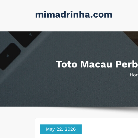
Skip
mimadrinha.com
to
content
Toto Macau Perba
Ho
May 22, 2026