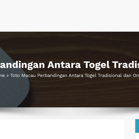
ndingan Antara Togel Tradi
me
»
Toto Macau Perbandingan Antara Togel Tradisional dan On