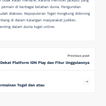
li tidak kalah menarik, karena memiliki jackpot yang
i pemain di berbagai belahan dunia. Pengundian
mudah diakses. Kepopuleran Togel Hongkong didorong
mbang di dalam kalangan masyarakat judiker,
enting dalam dunia togel online.
Previous post
Dekat Platform IDN Play dan Fitur Unggulannya
ermainan Togel dan atau