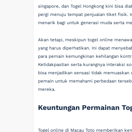
singapore, dan Togel Hongkong kini bisa dia
pergi menuju tempat penjualan tiket fisik. I
menarik bagi untuk generasi muda serta me
Akan tetapi, meskipun togel online menawar
yang harus diperhatikan. Ini dapat menyebab
para pemain kemungkinan kehilangan kontro
Ketidakpastian serta kurangnya interaksi s
bisa menjadikan sensasi tidak memuaskan un
pemain untuk memahami perbedaan tersebu
mereka.
Keuntungan Permainan Tog
Togel online di Macau Toto memberikan kem