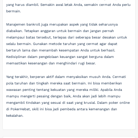
yang harus diambil. Semakin awal letak Anda, semakin cermat Anda perlu
bermain.
Manajemen bankroll juga merupakan aspek yang tidak seharusnya
diabaikan. Tetapkan anggaran untuk bermain dan jangan pernah
melampaui batas tersebut, terlepas dari seberapa besar desakan untuk
selalu bermain. Gunakan metode taruhan yang cermat agar dapat
bertaruh lama dan menambah kesempatan Anda untuk berhasil.
Kedisiplinan dalam pengelolaan keuangan sangat berguna dalam
memastikan kesenangan dan menghindari rugi besar.
Yang terakhir, berperan aktif dalam menyaksikan musuh Anda. Cermati
pola taruhan dan tingkah mereka saat bermain. Ini bisa memberikan
wawasan penting tentang kekuatan yang mereka miliki. Apabila Anda
mampu mengerti pesaing dengan baik, Anda akan jadi lebih mampu
mengambil tindakan yang sesuai di saat yang krusial. Dalam poker online
di PokerHebat, skill ini bisa jadi pembeda antara kemenangan dan
kekalahan.