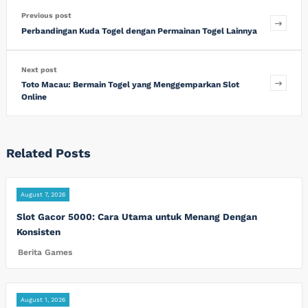
Previous post
Perbandingan Kuda Togel dengan Permainan Togel Lainnya
Next post
Toto Macau: Bermain Togel yang Menggemparkan Slot
Online
Related Posts
August 7, 2026
Slot Gacor 5000: Cara Utama untuk Menang Dengan
Konsisten
Berita Games
August 1, 2026