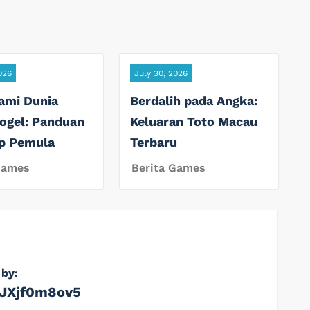
026
July 30, 2026
ami Dunia
Berdalih pada Angka:
togel: Panduan
Keluaran Toto Macau
p Pemula
Terbaru
Games
Berita Games
 by:
JXjf0m8ov5