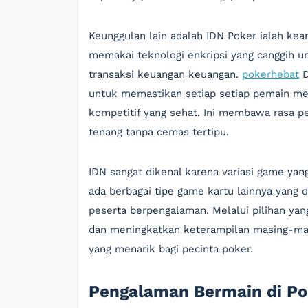
Keunggulan lain adalah IDN Poker ialah kea
memakai teknologi enkripsi yang canggih u
transaksi keuangan keuangan.
pokerhebat
D
untuk memastikan setiap setiap pemain me
kompetitif yang sehat. Ini membawa rasa pe
tenang tanpa cemas tertipu.
IDN sangat dikenal karena variasi game yan
ada berbagai tipe game kartu lainnya yang 
peserta berpengalaman. Melalui pilihan y
dan meningkatkan keterampilan masing-masi
yang menarik bagi pecinta poker.
Pengalaman Bermain di Po