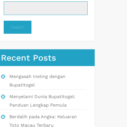
Search
Recent Posts
Mengasah Insting dengan
Bupatitogel
Menyelami Dunia Bupatitogel:
Panduan Lengkap Pemula
Berdalih pada Angka: Keluaran
Toto Macau Terbaru