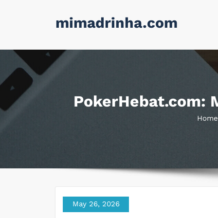
Skip
mimadrinha.com
to
content
PokerHebat.com: M
Home
May 26, 2026