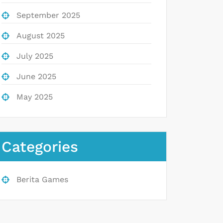
September 2025
August 2025
July 2025
June 2025
May 2025
Categories
Berita Games