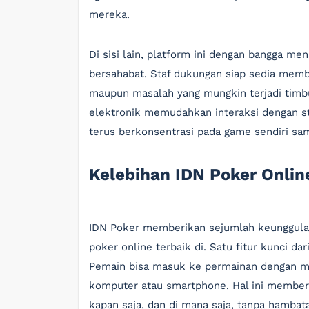
mereka.
Di sisi lain, platform ini dengan bangga m
bersahabat. Staf dukungan siap sedia mem
maupun masalah yang mungkin terjadi timbu
elektronik memudahkan interaksi dengan s
terus berkonsentrasi pada game sendiri sa
Kelebihan IDN Poker Onlin
IDN Poker memberikan sejumlah keunggulan
poker online terbaik di. Satu fitur kunci 
Pemain bisa masuk ke permainan dengan mu
komputer atau smartphone. Hal ini member
kapan saja, dan di mana saja, tanpa hambata