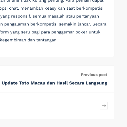
nan online tidak kurang penting. Para pemain dapat
 opsi chat, menambah keasyikan saat berkompetisi.
yang responsif, semua masalah atau pertanyaan
an pengalaman berkompetisi semakin lancar. Secara
form yang seru bagi para penggemar poker untuk
 kegembiraan dan tantangan.
Previous post
 Update Toto Macau dan Hasil Secara Langsung