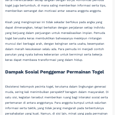
serta merencanakan setiap langkah dengan surya. Komunitas pemuda
togel juga bertumbuh, di mana saling memberikan informasi serta tips,
memberikan semangat dan motivasi antar sesama anggota anggota.
Kisah yang menginspirasi ini tidak sekadar berfokus pada angka yang
dapat dimenangkan, tetapi berkaitan dengan perjalanan setiap individu
yang berjuang dalam perjuangan untuk merealisasikan impian. Pemuda
togel berusaha keras membuktikan bahwasanya meskipun rintangan
muncul dari berbagai arah, dengan keinginan serta usaha, kesempatan
dalam meraih kesuksesan selalu ada. Para pemuda ini menjadi contoh
panutan yang nyata bahwa keberanian untuk bermimpi serta bekerja
keras dapat membawa transformasi yang dalam hidup.
Dampak Sosial Penggemar Permainan Togel
Eksistensi kelompok pecinta togel, terutama dalam lingkungan generasi
muda, sering kali menimbulkan perspektif beragam dalam masyarakat. Di
satu sisi, kegiatan tersebut memberikan ruang bagi interaksi sosial serta
pertemanan di antara anggotanya. Para anggota kumpul untuk salurkan
informasi serta taktik, yang tidak jarang mengarah pada terbentuknya
persahabatan yang kuat. Namun, di sisi lain, minat yang pada permainan