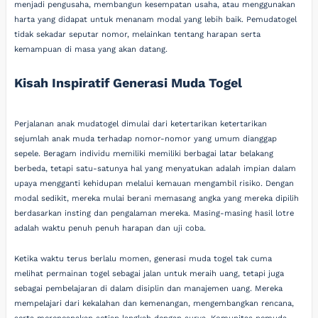
menjadi pengusaha, membangun kesempatan usaha, atau menggunakan
harta yang didapat untuk menanam modal yang lebih baik. Pemudatogel
tidak sekadar seputar nomor, melainkan tentang harapan serta
kemampuan di masa yang akan datang.
Kisah Inspiratif Generasi Muda Togel
Perjalanan anak mudatogel dimulai dari ketertarikan ketertarikan
sejumlah anak muda terhadap nomor-nomor yang umum dianggap
sepele. Beragam individu memiliki memiliki berbagai latar belakang
berbeda, tetapi satu-satunya hal yang menyatukan adalah impian dalam
upaya mengganti kehidupan melalui kemauan mengambil risiko. Dengan
modal sedikit, mereka mulai berani memasang angka yang mereka dipilih
berdasarkan insting dan pengalaman mereka. Masing-masing hasil lotre
adalah waktu penuh penuh harapan dan uji coba.
Ketika waktu terus berlalu momen, generasi muda togel tak cuma
melihat permainan togel sebagai jalan untuk meraih uang, tetapi juga
sebagai pembelajaran di dalam disiplin dan manajemen uang. Mereka
mempelajari dari kekalahan dan kemenangan, mengembangkan rencana,