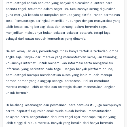
Pemudatogel adalah sebutan yang banyak dibicarakan di antara para
pecinta togel, terutama dalam negeri ini. Sebutannya sering digunakan
guna merujuk kepada sekumpulan pemuda yang aktif di ranah permainan
toto. Pemudatogel seringkali memiliki hubungan dengan masyarakat yang
lebih besar, saling berbagi data dan strategi dalam bermain togel,
menjadikan maksudnya bukan sekadar sekedar petaruh, tetapi juga
sebagai dari suatu sebuah komunitas yang dinamis.
Dalam kemajuan era, pemudatogel tidak hanya terfokus terhadap lomba
angka saja. Banyak dari mereka yang memanfaatkan kemajuan teknologi,
khususnya internet, untuk menemukan informasi serta menganalisis
informasi yang berkaitan pada togel. Dengan banyak platform online,
pemudatogel mampu mendapatkan akses yang lebih mudah menuju
nomor-nomor yang dianggap sebagai berpotensi. Hal ini membuat
mereka menjadi lebih cerdas dan strategis dalam menentukan langkah
untuk bermain.
Di belakang kesenangan dan permainan, para pemuda itu juga mempunyai
cerita inspiratif. Sejumlah anak muda sudah berhasil memanfaatkan
pelajaran serta pengetahuan dari istri togel agar mencapai tujuan yang
lebih tinggi di hidup mereka. Banyak yang beralih dari hanya bermain