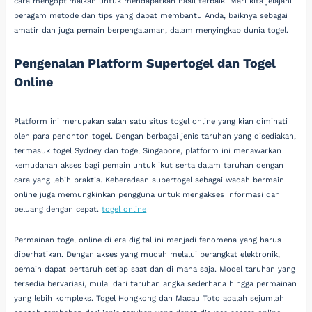
cara mengoptimalkan untuk mendapatkan hasil terbaik. Mari kita jelajahi
beragam metode dan tips yang dapat membantu Anda, baiknya sebagai
amatir dan juga pemain berpengalaman, dalam menyingkap dunia togel.
Pengenalan Platform Supertogel dan Togel
Online
Platform ini merupakan salah satu situs togel online yang kian diminati
oleh para penonton togel. Dengan berbagai jenis taruhan yang disediakan,
termasuk togel Sydney dan togel Singapore, platform ini menawarkan
kemudahan akses bagi pemain untuk ikut serta dalam taruhan dengan
cara yang lebih praktis. Keberadaan supertogel sebagai wadah bermain
online juga memungkinkan pengguna untuk mengakses informasi dan
peluang dengan cepat.
togel online
Permainan togel online di era digital ini menjadi fenomena yang harus
diperhatikan. Dengan akses yang mudah melalui perangkat elektronik,
pemain dapat bertaruh setiap saat dan di mana saja. Model taruhan yang
tersedia bervariasi, mulai dari taruhan angka sederhana hingga permainan
yang lebih kompleks. Togel Hongkong dan Macau Toto adalah sejumlah