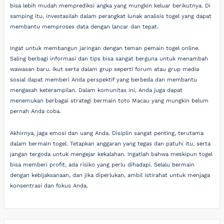
bisa lebih mudah memprediksi angka yang mungkin keluar berikutnya. Di
samping itu, investasilah dalam perangkat lunak analisis togel yang dapat
membantu memproses data dengan lancar dan tepat.
Ingat untuk membangun jaringan dengan teman pemain togel online.
Saling berbagi informasi dan tips bisa sangat berguna untuk menambah
wawasan baru. Ikut serta dalam grup seperti forum atau grup media
sosial dapat memberi Anda perspektif yang berbeda dan membantu
mengasah keterampilan. Dalam komunitas ini, Anda juga dapat
menemukan berbagai strategi bermain toto Macau yang mungkin belum
pernah Anda coba.
Akhirnya, jaga emosi dan uang Anda. Disiplin sangat penting, terutama
dalam bermain togel. Tetapkan anggaran yang tegas dan patuhi itu, serta
jangan tergoda untuk mengejar kekalahan. Ingatlah bahwa meskipun togel
bisa memberi profit, ada risiko yang perlu dihadapi. Selalu bermain
dengan kebijaksanaan, dan jika diperlukan, ambil istirahat untuk menjaga
konsentrasi dan fokus Anda.