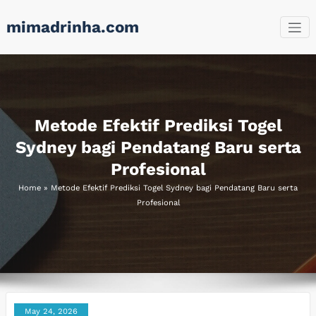
Skip
mimadrinha.com
to
content
Metode Efektif Prediksi Togel
Sydney bagi Pendatang Baru serta
Profesional
Home
»
Metode Efektif Prediksi Togel Sydney bagi Pendatang Baru serta
Profesional
May 24, 2026