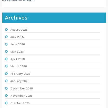
Archives
August 2026
July 2026
June 2026
May 2026
April 2026
March 2026
February 2026
January 2026
December 2025
November 2025
October 2025