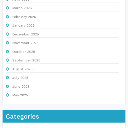
March 2026
February 2026
January 2026
December 2025
November 2025
October 2025
September 2025
August 2025
July 2025
June 2025
May 2025
Categories