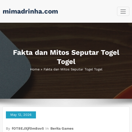
Skip
mimadrinha.com
to
content
Fakta dan Mitos Seputar Togel
Togel
Home
»
Fakta dan Mitos Seputar Togel Togel
May 12, 2026
By
fOT8EJXjf0m8ov5
In
Berita Games