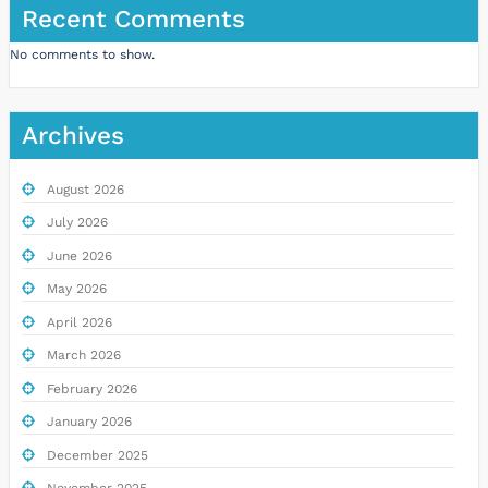
Recent Comments
No comments to show.
Archives
August 2026
July 2026
June 2026
May 2026
April 2026
March 2026
February 2026
January 2026
December 2025