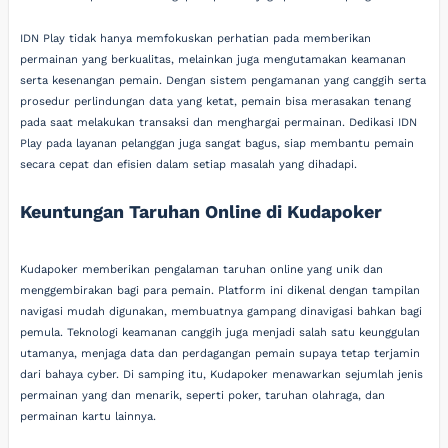
IDN Play tidak hanya memfokuskan perhatian pada memberikan
permainan yang berkualitas, melainkan juga mengutamakan keamanan
serta kesenangan pemain. Dengan sistem pengamanan yang canggih serta
prosedur perlindungan data yang ketat, pemain bisa merasakan tenang
pada saat melakukan transaksi dan menghargai permainan. Dedikasi IDN
Play pada layanan pelanggan juga sangat bagus, siap membantu pemain
secara cepat dan efisien dalam setiap masalah yang dihadapi.
Keuntungan Taruhan Online di Kudapoker
Kudapoker memberikan pengalaman taruhan online yang unik dan
menggembirakan bagi para pemain. Platform ini dikenal dengan tampilan
navigasi mudah digunakan, membuatnya gampang dinavigasi bahkan bagi
pemula. Teknologi keamanan canggih juga menjadi salah satu keunggulan
utamanya, menjaga data dan perdagangan pemain supaya tetap terjamin
dari bahaya cyber. Di samping itu, Kudapoker menawarkan sejumlah jenis
permainan yang dan menarik, seperti poker, taruhan olahraga, dan
permainan kartu lainnya.