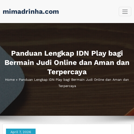
Skip
mimadrinha.com
to
content
Panduan Lengkap IDN Play bagi
Bermain Judi Online dan Aman dan
Terpercaya
Home
»
Panduan Lengkap IDN Play bagi Bermain Judi Online dan Aman dan
Terpercaya
April 7, 2026