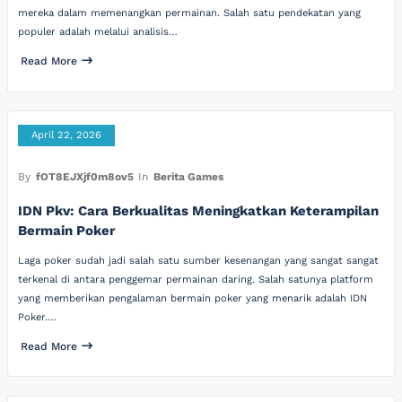
mereka dalam memenangkan permainan. Salah satu pendekatan yang
populer adalah melalui analisis…
Read More
April 22, 2026
By
fOT8EJXjf0m8ov5
In
Berita Games
IDN Pkv: Cara Berkualitas Meningkatkan Keterampilan
Bermain Poker
Laga poker sudah jadi salah satu sumber kesenangan yang sangat sangat
terkenal di antara penggemar permainan daring. Salah satunya platform
yang memberikan pengalaman bermain poker yang menarik adalah IDN
Poker.…
Read More