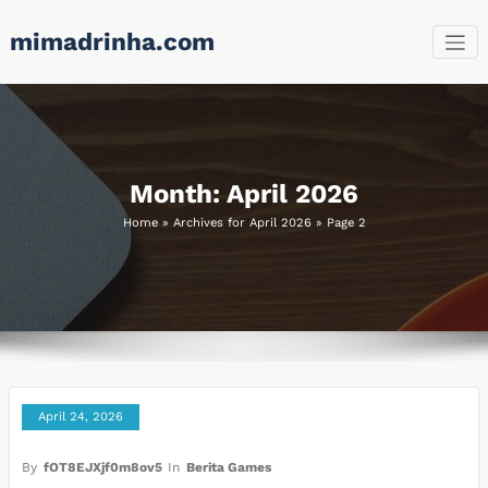
Skip
mimadrinha.com
to
content
Month:
April 2026
Home
»
Archives for April 2026
»
Page 2
April 24, 2026
By
fOT8EJXjf0m8ov5
In
Berita Games