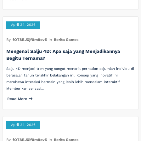
April 24, 2026
By
fOT8EJXjf0m8ov5
In
Berita Games
Mengenal Salju 4D: Apa saja yang Menjadikannya
Begitu Ternama?
Salju 4D menjadi tren yang sangat menarik perhatian sejumlah individu di
berasalan tahun terakhir belakangan ini. Konsep yang inovatif ini
membawa interaksi bermain yang lebih lebih mendalam interaktif.
Memberikan sensasi…
Read More
April 24, 2026
By
fOT8EJXjf0m8ov5
In
Berita Games