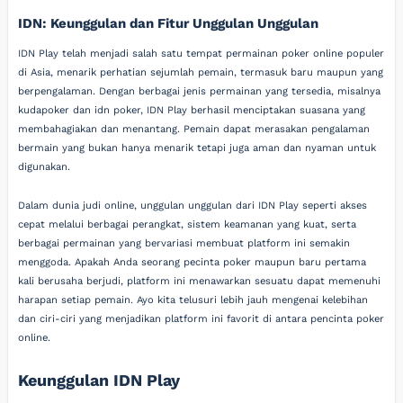
IDN: Keunggulan dan Fitur Unggulan Unggulan
IDN Play telah menjadi salah satu tempat permainan poker online populer
di Asia, menarik perhatian sejumlah pemain, termasuk baru maupun yang
berpengalaman. Dengan berbagai jenis permainan yang tersedia, misalnya
kudapoker dan idn poker, IDN Play berhasil menciptakan suasana yang
membahagiakan dan menantang. Pemain dapat merasakan pengalaman
bermain yang bukan hanya menarik tetapi juga aman dan nyaman untuk
digunakan.
Dalam dunia judi online, unggulan unggulan dari IDN Play seperti akses
cepat melalui berbagai perangkat, sistem keamanan yang kuat, serta
berbagai permainan yang bervariasi membuat platform ini semakin
menggoda. Apakah Anda seorang pecinta poker maupun baru pertama
kali berusaha berjudi, platform ini menawarkan sesuatu dapat memenuhi
harapan setiap pemain. Ayo kita telusuri lebih jauh mengenai kelebihan
dan ciri-ciri yang menjadikan platform ini favorit di antara pencinta poker
online.
Keunggulan IDN Play