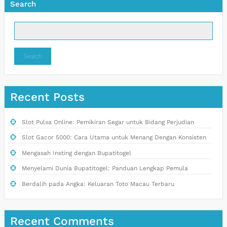
Search
Search
Recent Posts
Slot Pulsa Online: Pemikiran Segar untuk Bidang Perjudian
Slot Gacor 5000: Cara Utama untuk Menang Dengan Konsisten
Mengasah Insting dengan Bupatitogel
Menyelami Dunia Bupatitogel: Panduan Lengkap Pemula
Berdalih pada Angka: Keluaran Toto Macau Terbaru
Recent Comments