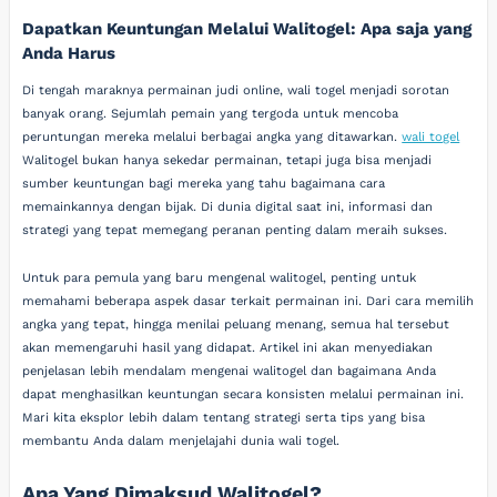
Dapatkan Keuntungan Melalui Walitogel: Apa saja yang
Anda Harus
Di tengah maraknya permainan judi online, wali togel menjadi sorotan
banyak orang. Sejumlah pemain yang tergoda untuk mencoba
peruntungan mereka melalui berbagai angka yang ditawarkan.
wali togel
Walitogel bukan hanya sekedar permainan, tetapi juga bisa menjadi
sumber keuntungan bagi mereka yang tahu bagaimana cara
memainkannya dengan bijak. Di dunia digital saat ini, informasi dan
strategi yang tepat memegang peranan penting dalam meraih sukses.
Untuk para pemula yang baru mengenal walitogel, penting untuk
memahami beberapa aspek dasar terkait permainan ini. Dari cara memilih
angka yang tepat, hingga menilai peluang menang, semua hal tersebut
akan memengaruhi hasil yang didapat. Artikel ini akan menyediakan
penjelasan lebih mendalam mengenai walitogel dan bagaimana Anda
dapat menghasilkan keuntungan secara konsisten melalui permainan ini.
Mari kita eksplor lebih dalam tentang strategi serta tips yang bisa
membantu Anda dalam menjelajahi dunia wali togel.
Apa Yang Dimaksud Walitogel?