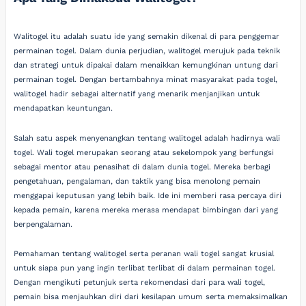
Walitogel itu adalah suatu ide yang semakin dikenal di para penggemar
permainan togel. Dalam dunia perjudian, walitogel merujuk pada teknik
dan strategi untuk dipakai dalam menaikkan kemungkinan untung dari
permainan togel. Dengan bertambahnya minat masyarakat pada togel,
walitogel hadir sebagai alternatif yang menarik menjanjikan untuk
mendapatkan keuntungan.
Salah satu aspek menyenangkan tentang walitogel adalah hadirnya wali
togel. Wali togel merupakan seorang atau sekelompok yang berfungsi
sebagai mentor atau penasihat di dalam dunia togel. Mereka berbagi
pengetahuan, pengalaman, dan taktik yang bisa menolong pemain
menggapai keputusan yang lebih baik. Ide ini memberi rasa percaya diri
kepada pemain, karena mereka merasa mendapat bimbingan dari yang
berpengalaman.
Pemahaman tentang walitogel serta peranan wali togel sangat krusial
untuk siapa pun yang ingin terlibat terlibat di dalam permainan togel.
Dengan mengikuti petunjuk serta rekomendasi dari para wali togel,
pemain bisa menjauhkan diri dari kesilapan umum serta memaksimalkan