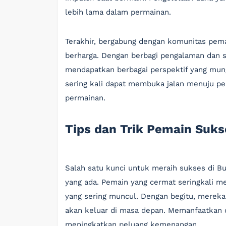
lebih lama dalam permainan.
Terakhir, bergabung dengan komunitas pema
berharga. Dengan berbagi pengalaman dan s
mendapatkan berbagai perspektif yang mungk
sering kali dapat membuka jalan menuju pe
permainan.
Tips dan Trik Pemain Suks
Salah satu kunci untuk meraih sukses di B
yang ada. Pemain yang cermat seringkali m
yang sering muncul. Dengan begitu, mereka
akan keluar di masa depan. Memanfaatkan d
meningkatkan peluang kemenangan.