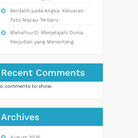
Berdalih pada Angka: Keluaran
Toto Macau Terbaru
MahaFourD: Menjelajahi Dunia
Perjudian yang Menantang
Recent Comments
o comments to show.
Archives
August 2026