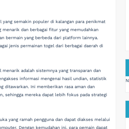
el yang semakin populer di kalangan para penikmat
g menarik dan berbagai fitur yang memudahkan
 bermain yang berbeda dari platform lainnya.
ai jenis permainan togel dari berbagai daerah di
 menarik adalah sistemnya yang transparan dan
gakses informasi mengenai hasil undian, statistik
N
ng ditawarkan. Ini memberikan rasa aman dan
, sehingga mereka dapat lebih fokus pada strategi
rmuka yang ramah pengguna dan dapat diakses melalui
omputer. Dengan kemudahan ini, para pemain dapat