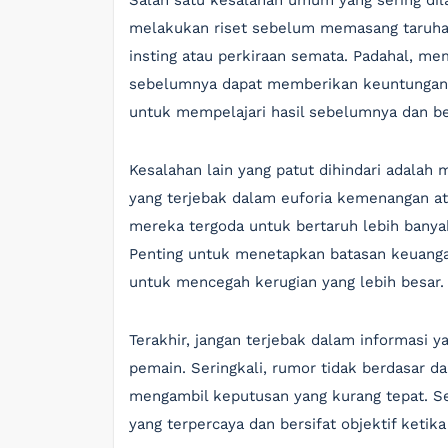
Salah satu kesalahan umum yang sering dil
melakukan riset sebelum memasang taruha
insting atau perkiraan semata. Padahal, m
sebelumnya dapat memberikan keuntungan 
untuk mempelajari hasil sebelumnya dan be
Kesalahan lain yang patut dihindari adala
yang terjebak dalam euforia kemenangan at
mereka tergoda untuk bertaruh lebih ban
Penting untuk menetapkan batasan keuangan
untuk mencegah kerugian yang lebih besar.
Terakhir, jangan terjebak dalam informasi y
pemain. Seringkali, rumor tidak berdasar
mengambil keputusan yang kurang tepat. S
yang terpercaya dan bersifat objektif ketik