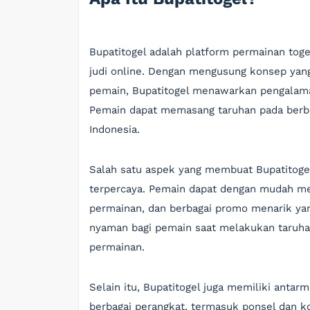
Bupatitogel adalah platform permainan tog
judi online. Dengan mengusung konsep yan
pemain, Bupatitogel menawarkan pengalaman
Pemain dapat memasang taruhan pada berbag
Indonesia.
Salah satu aspek yang membuat Bupatitogel
terpercaya. Pemain dapat dengan mudah men
permainan, dan berbagai promo menarik ya
nyaman bagi pemain saat melakukan taruhan
permainan.
Selain itu, Bupatitogel juga memiliki anta
berbagai perangkat, termasuk ponsel dan k