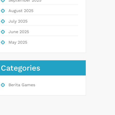
September 2025
August 2025
July 2025
June 2025
May 2025
Categories
Berita Games