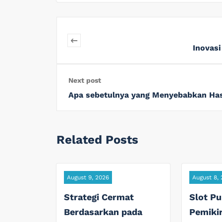
Inovasi
Next post
Apa sebetulnya yang Menyebabkan Has
Related Posts
August 9, 2026
August 8,
Strategi Cermat
Slot Pu
Berdasarkan pada
Pemiki