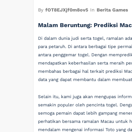
By
fOT8EJXjf0m8ov5
In
Berita Games
Malam Beruntung: Prediksi Mac
Di dalam dunia judi serta togel, ramalan ad
para petaruh. Di antara berbagai tipe perma
antara penggemar togel. Dengan mempredik
mendapatkan keberhasilan serta meraih peng
membahas berbagai hal terkait prediksi Mac
data yang dapat membantu dalam membuat p
Selain itu, kami juga akan mengupas infor
semakin populer oleh pencinta togel. Deng
semoga pemain dapat lebih gampang menem
perhatikan bersama ramalan Macau untuk har
mendalam mengenai informasi Toto yang da