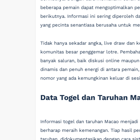
beberapa pemain dapat mengoptimalkan pe
berikutnya. Informasi ini sering diperoleh 
yang pecinta senantiasa berusaha untuk men
Tidak hanya sekadar angka, live draw dan
komunitas besar penggemar lotre. Pembahasa
banyak saluran, baik diskusi online maupun
dinamis dan penuh energi di antara pemai
nomor yang ada kemungkinan keluar di sesi
Data Togel dan Taruhan M
Informasi togel dan taruhan Macao menjadi 
berharap meraih kemenangan. Tiap hasil pe
taruhan, didokumentasikan dengan cara sist