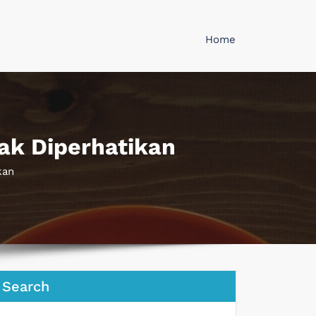
Home
ak Diperhatikan
kan
Search