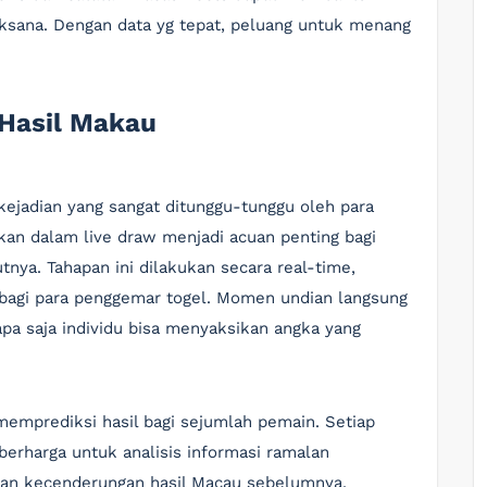
ksana. Dengan data yg tepat, peluang untuk menang
Hasil Makau
kejadian yang sangat ditunggu-tunggu oleh para
ikan dalam live draw menjadi acuan penting bagi
nya. Tahapan ini dilakukan secara real-time,
bagi para penggemar togel. Momen undian langsung
iapa saja individu bisa menyaksikan angka yang
memprediksi hasil bagi sejumlah pemain. Setiap
erharga untuk analisis informasi ramalan
an kecenderungan hasil Macau sebelumnya,