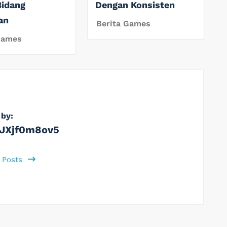
Bidang
Dengan Konsisten
an
Berita Games
Games
 by:
JXjf0m8ov5
l Posts