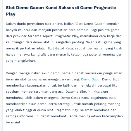
Slot Demo Gacor: Kunci Sukses di Game Pragmatic
Play
Dalam dunia permainan slot online, istilah "Slot Demo Gacor" semakin
banyak muncul dan menjadi perhatian para pemain. Bagi pecinta game
dari provider ternama seperti Pragmatic Play, memahami cara kerja dan
keuntungan dari demo slot ini sangatlah penting. Salah satu game yang
menarik perhatian adalah Slot Gatot Kaca, sebuah permainan yang tidak
hanya menawarkan grafis yang menarik, tetapi juga potensi kemenangan
yang menggiurkan.
Dengan menggunakan akun demo, pemain dapat merasakan pengalaman
bermain slot tanpa harus mengeluarkan uang.
Demo Gacor
Demo Slot
memberikan kesempatan untuk berlatih dan menjelajahi berbagai fitur
sebelum mempertaruhkan uang asli. Dalam artikel ini, kita akan
membahas lebih dalam mengenai Demo Gatot Kaca, bagaimana cara
mendapatkan akun demo, serta strategi untuk meraih peluang menang
yang lebih tinggi di dunia slot Pragmatic Play. Selamat membaca dan
semoga informasi ini dapat membantu Anda meningkatkan keterampilan
bermain!