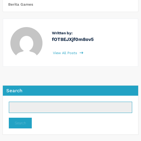
Berita Games
Written by:
fOT8EJXjf0m8ov5
View All Posts
Search
Search