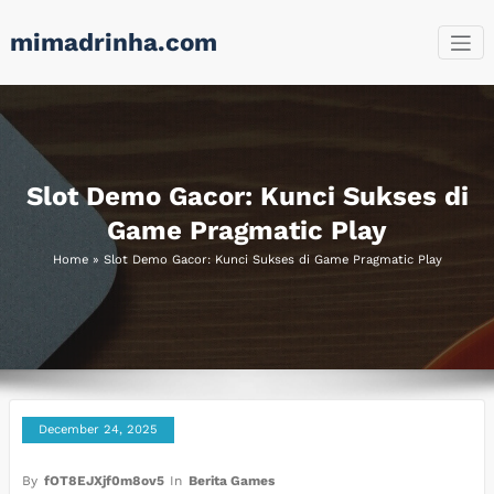
Skip
mimadrinha.com
to
content
Slot Demo Gacor: Kunci Sukses di
Game Pragmatic Play
Home
»
Slot Demo Gacor: Kunci Sukses di Game Pragmatic Play
December 24, 2025
By
fOT8EJXjf0m8ov5
In
Berita Games