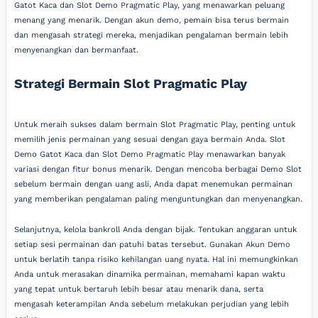
Gatot Kaca dan Slot Demo Pragmatic Play, yang menawarkan peluang
menang yang menarik. Dengan akun demo, pemain bisa terus bermain
dan mengasah strategi mereka, menjadikan pengalaman bermain lebih
menyenangkan dan bermanfaat.
Strategi Bermain Slot Pragmatic Play
Untuk meraih sukses dalam bermain Slot Pragmatic Play, penting untuk
memilih jenis permainan yang sesuai dengan gaya bermain Anda. Slot
Demo Gatot Kaca dan Slot Demo Pragmatic Play menawarkan banyak
variasi dengan fitur bonus menarik. Dengan mencoba berbagai Demo Slot
sebelum bermain dengan uang asli, Anda dapat menemukan permainan
yang memberikan pengalaman paling menguntungkan dan menyenangkan.
Selanjutnya, kelola bankroll Anda dengan bijak. Tentukan anggaran untuk
setiap sesi permainan dan patuhi batas tersebut. Gunakan Akun Demo
untuk berlatih tanpa risiko kehilangan uang nyata. Hal ini memungkinkan
Anda untuk merasakan dinamika permainan, memahami kapan waktu
yang tepat untuk bertaruh lebih besar atau menarik dana, serta
mengasah keterampilan Anda sebelum melakukan perjudian yang lebih