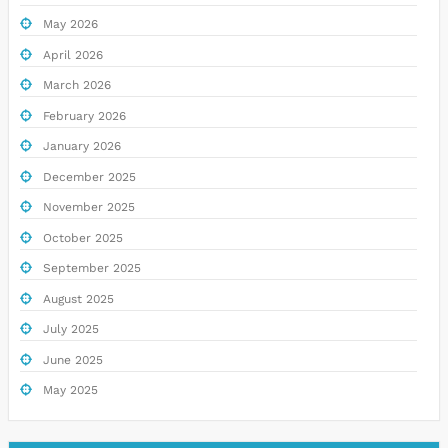
May 2026
April 2026
March 2026
February 2026
January 2026
December 2025
November 2025
October 2025
September 2025
August 2025
July 2025
June 2025
May 2025