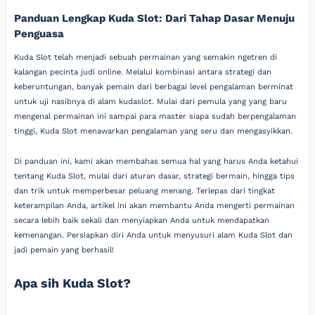
Panduan Lengkap Kuda Slot: Dari Tahap Dasar Menuju
Penguasa
Kuda Slot telah menjadi sebuah permainan yang semakin ngetren di
kalangan pecinta judi online. Melalui kombinasi antara strategi dan
keberuntungan, banyak pemain dari berbagai level pengalaman berminat
untuk uji nasibnya di alam kudaslot. Mulai dari pemula yang yang baru
mengenal permainan ini sampai para master siapa sudah berpengalaman
tinggi, Kuda Slot menawarkan pengalaman yang seru dan mengasyikkan.
Di panduan ini, kami akan membahas semua hal yang harus Anda ketahui
tentang Kuda Slot, mulai dari aturan dasar, strategi bermain, hingga tips
dan trik untuk memperbesar peluang menang. Terlepas dari tingkat
keterampilan Anda, artikel ini akan membantu Anda mengerti permainan
secara lebih baik sekali dan menyiapkan Anda untuk mendapatkan
kemenangan. Persiapkan diri Anda untuk menyusuri alam Kuda Slot dan
jadi pemain yang berhasil!
Apa sih Kuda Slot?