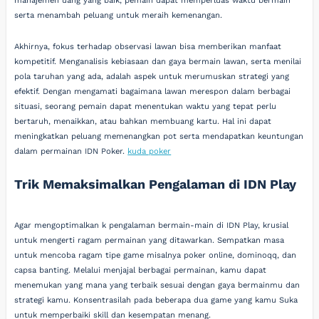
manajemen uang yang baik, pemain dapat memperluas waktu bermain
serta menambah peluang untuk meraih kemenangan.
Akhirnya, fokus terhadap observasi lawan bisa memberikan manfaat
kompetitif. Menganalisis kebiasaan dan gaya bermain lawan, serta menilai
pola taruhan yang ada, adalah aspek untuk merumuskan strategi yang
efektif. Dengan mengamati bagaimana lawan merespon dalam berbagai
situasi, seorang pemain dapat menentukan waktu yang tepat perlu
bertaruh, menaikkan, atau bahkan membuang kartu. Hal ini dapat
meningkatkan peluang memenangkan pot serta mendapatkan keuntungan
dalam permainan IDN Poker.
kuda poker
Trik Memaksimalkan Pengalaman di IDN Play
Agar mengoptimalkan k pengalaman bermain-main di IDN Play, krusial
untuk mengerti ragam permainan yang ditawarkan. Sempatkan masa
untuk mencoba ragam tipe game misalnya poker online, dominoqq, dan
capsa banting. Melalui menjajal berbagai permainan, kamu dapat
menemukan yang mana yang terbaik sesuai dengan gaya bermainmu dan
strategi kamu. Konsentrasilah pada beberapa dua game yang kamu Suka
untuk memperbaiki skill dan kesempatan menang.