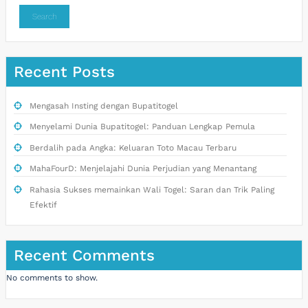
Search
Recent Posts
Mengasah Insting dengan Bupatitogel
Menyelami Dunia Bupatitogel: Panduan Lengkap Pemula
Berdalih pada Angka: Keluaran Toto Macau Terbaru
MahaFourD: Menjelajahi Dunia Perjudian yang Menantang
Rahasia Sukses memainkan Wali Togel: Saran dan Trik Paling
Efektif
Recent Comments
No comments to show.