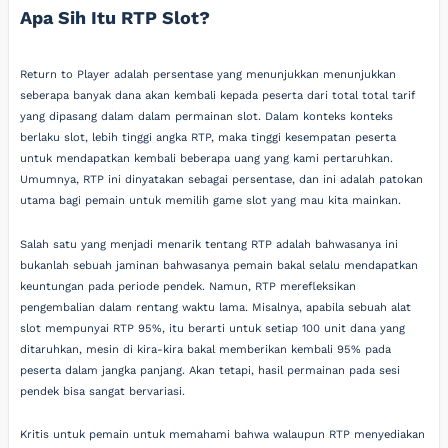
Apa Sih Itu RTP Slot?
Return to Player adalah persentase yang menunjukkan menunjukkan
seberapa banyak dana akan kembali kepada peserta dari total total tarif
yang dipasang dalam dalam permainan slot. Dalam konteks konteks
berlaku slot, lebih tinggi angka RTP, maka tinggi kesempatan peserta
untuk mendapatkan kembali beberapa uang yang kami pertaruhkan.
Umumnya, RTP ini dinyatakan sebagai persentase, dan ini adalah patokan
utama bagi pemain untuk memilih game slot yang mau kita mainkan.
Salah satu yang menjadi menarik tentang RTP adalah bahwasanya ini
bukanlah sebuah jaminan bahwasanya pemain bakal selalu mendapatkan
keuntungan pada periode pendek. Namun, RTP merefleksikan
pengembalian dalam rentang waktu lama. Misalnya, apabila sebuah alat
slot mempunyai RTP 95%, itu berarti untuk setiap 100 unit dana yang
ditaruhkan, mesin di kira-kira bakal memberikan kembali 95% pada
peserta dalam jangka panjang. Akan tetapi, hasil permainan pada sesi
pendek bisa sangat bervariasi.
Kritis untuk pemain untuk memahami bahwa walaupun RTP menyediakan