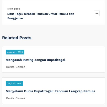
Next post
Situs Togel Terbaik: Panduan Untuk Pemula dan
Penggemar
Related Posts
August 1, 2026
Mengasah Insting dengan Bupatitogel
Berita Games
July 30, 2026
Menyelami Dunia Bupatitogel: Panduan Lengkap Pemula
Berita Games