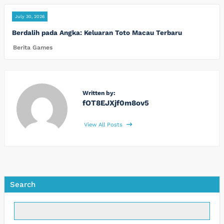
July 30, 2026
Berdalih pada Angka: Keluaran Toto Macau Terbaru
Berita Games
Written by:
fOT8EJXjf0m8ov5
View All Posts
Search