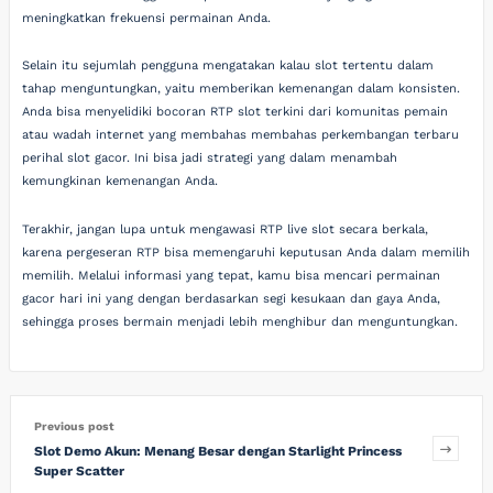
meningkatkan frekuensi permainan Anda.
Selain itu sejumlah pengguna mengatakan kalau slot tertentu dalam
tahap menguntungkan, yaitu memberikan kemenangan dalam konsisten.
Anda bisa menyelidiki bocoran RTP slot terkini dari komunitas pemain
atau wadah internet yang membahas membahas perkembangan terbaru
perihal slot gacor. Ini bisa jadi strategi yang dalam menambah
kemungkinan kemenangan Anda.
Terakhir, jangan lupa untuk mengawasi RTP live slot secara berkala,
karena pergeseran RTP bisa memengaruhi keputusan Anda dalam memilih
memilih. Melalui informasi yang tepat, kamu bisa mencari permainan
gacor hari ini yang dengan berdasarkan segi kesukaan dan gaya Anda,
sehingga proses bermain menjadi lebih menghibur dan menguntungkan.
Previous post
Slot Demo Akun: Menang Besar dengan Starlight Princess
Super Scatter