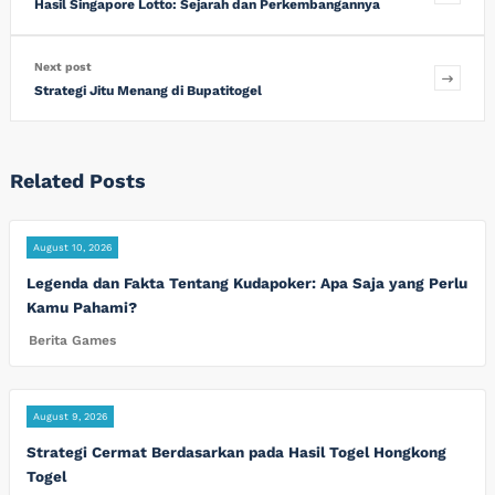
Hasil Singapore Lotto: Sejarah dan Perkembangannya
Next post
Strategi Jitu Menang di Bupatitogel
Related Posts
August 10, 2026
Legenda dan Fakta Tentang Kudapoker: Apa Saja yang Perlu
Kamu Pahami?
Berita Games
August 9, 2026
Strategi Cermat Berdasarkan pada Hasil Togel Hongkong
Togel