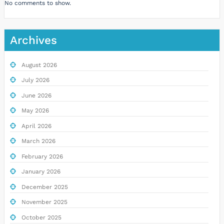
No comments to show.
Archives
August 2026
July 2026
June 2026
May 2026
April 2026
March 2026
February 2026
January 2026
December 2025
November 2025
October 2025