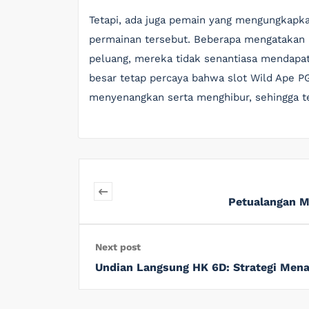
Tetapi, ada juga pemain yang mengungkapka
permainan tersebut. Beberapa mengatakan 
peluang, mereka tidak senantiasa mendapa
besar tetap percaya bahwa slot Wild Ape P
menyenangkan serta menghibur, sehingga te
Petualangan M
Next post
Undian Langsung HK 6D: Strategi Mena