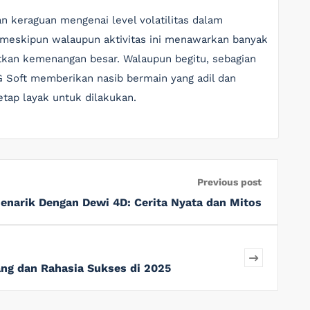
n keraguan mengenai level volatilitas dalam
meskipun walaupun aktivitas ini menawarkan banyak
tkan kemenangan besar. Walaupun begitu, sebagian
G Soft memberikan nasib bermain yang adil dan
tap layak untuk dilakukan.
Previous post
enarik Dengan Dewi 4D: Cerita Nyata dan Mitos
ng dan Rahasia Sukses di 2025