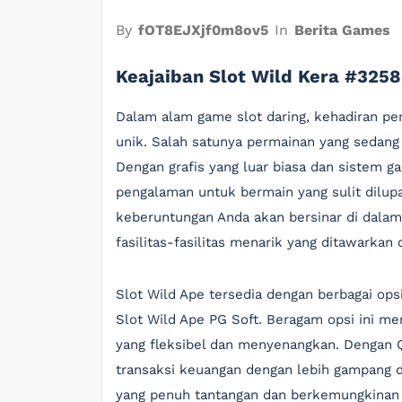
By
fOT8EJXjf0m8ov5
In
Berita Games
Keajaiban Slot Wild Kera #3258
Dalam alam game slot daring, kehadiran per
unik. Salah satunya permainan yang sedang
Dengan grafis yang luar biasa dan sistem 
pengalaman untuk bermain yang sulit dilup
keberuntungan Anda akan bersinar di dalam 
fasilitas-fasilitas menarik yang ditawarkan 
Slot Wild Ape tersedia dengan berbagai opsi
Slot Wild Ape PG Soft. Beragam opsi ini 
yang fleksibel dan menyenangkan. Dengan Q
transaksi keuangan dengan lebih gampang 
yang penuh tantangan dan berkemungkinan