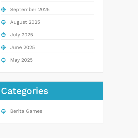
September 2025
August 2025
July 2025
June 2025
May 2025
Categories
Berita Games