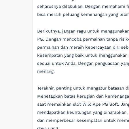
seharusnya dilakukan. Dengan memahami fit
bisa meraih peluang kemenangan yang lebih
Berikutnya, jangan ragu untuk menggunakan 
PG. Dengan mencoba permainan tanpa risi
permainan dan meraih kepercayaan diri se
kesempatan yang baik untuk menggunakan b
sesuai untuk Anda. Dengan penguasaan yan
menang.
Terakhir, penting untuk mengatur batasan 
Menetapkan batas kerugian dan kemenangan
saat memainkan slot Wild Ape PG Soft. Jan
mendapatkan keuntungan yang diharapkan. 
dan memperbesar kesempatan untuk memena
daya uang.