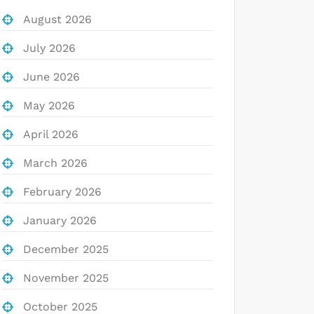
August 2026
July 2026
June 2026
May 2026
April 2026
March 2026
February 2026
January 2026
December 2025
November 2025
October 2025