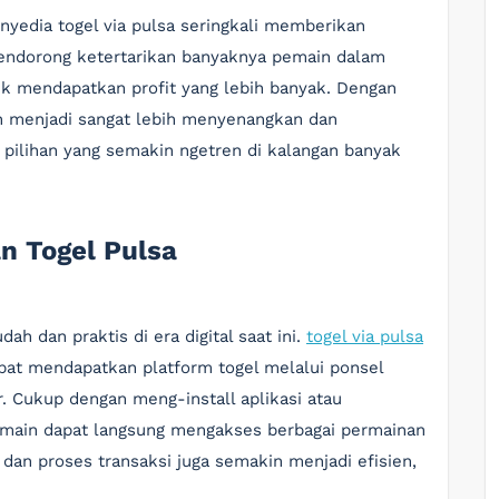
enyedia togel via pulsa seringkali memberikan
mendorong ketertarikan banyaknya pemain dalam
k mendapatkan profit yang lebih banyak. Dengan
an menjadi sangat lebih menyenangkan dan
 pilihan yang semakin ngetren di kalangan banyak
 Togel Pulsa
h dan praktis di era digital saat ini.
togel via pulsa
apat mendapatkan platform togel melalui ponsel
. Cukup dengan meng-install aplikasi atau
emain dapat langsung mengakses berbagai permainan
 dan proses transaksi juga semakin menjadi efisien,