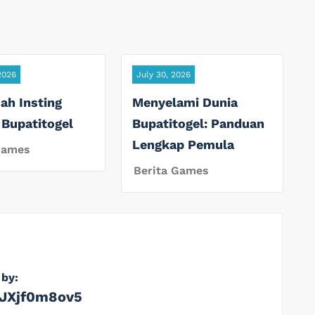
2026
July 30, 2026
ah Insting
Menyelami Dunia
 Bupatitogel
Bupatitogel: Panduan
Lengkap Pemula
Games
Berita Games
 by:
JXjf0m8ov5