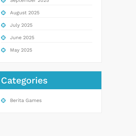
September 2025
August 2025
July 2025
June 2025
May 2025
Categories
Berita Games