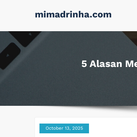
Skip
mimadrinha.com
to
content
5 Alasan M
October 13, 2025