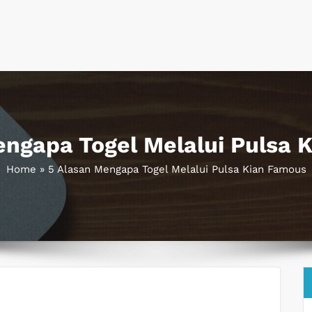
engapa Togel Melalui Pulsa 
Home
»
5 Alasan Mengapa Togel Melalui Pulsa Kian Famous