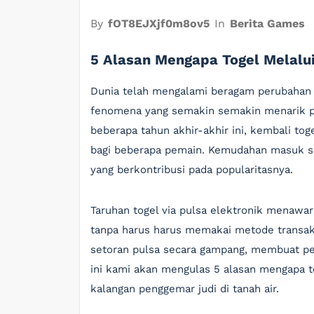
By
fOT8EJXjf0m8ov5
In
Berita Games
5 Alasan Mengapa Togel Melalu
Dunia telah mengalami beragam perubahan 
fenomena yang semakin semakin menarik pe
beberapa tahun akhir-akhir ini, kembali toge
bagi beberapa pemain. Kemudahan masuk se
yang berkontribusi pada popularitasnya.
Taruhan togel via pulsa elektronik menawa
tanpa harus harus memakai metode transak
setoran pulsa secara gampang, membuat pe
ini kami akan mengulas 5 alasan mengapa to
kalangan penggemar judi di tanah air.