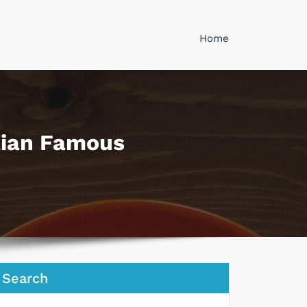
Home
Kian Famous
Search