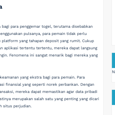
a
a bagi para penggemar togel, terutama disebabkan
enggunakan pulsanya, para pemain tidak perlu
 platform yang tahapan deposit yang rumit. Cukup
aplikasi tertentu tertentu, mereka dapat langsung
ingin. Fenomena ini sangat menarik bagi mereka yang
N
 keamanan yang ekstra bagi para pemain. Para
i finansial yang seperti norek perbankan. Dengan
nsaksi, mereka dapat memastikan agar data pribadi
tinya merupakan salah satu yang penting yang dicari
 situs perjudian.