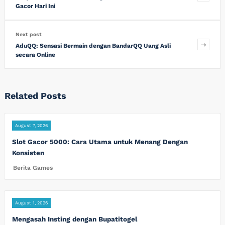
Gacor Hari Ini
Next post
AduQQ: Sensasi Bermain dengan BandarQQ Uang Asli
secara Online
Related Posts
August 7, 2026
Slot Gacor 5000: Cara Utama untuk Menang Dengan
Konsisten
Berita Games
August 1, 2026
Mengasah Insting dengan Bupatitogel