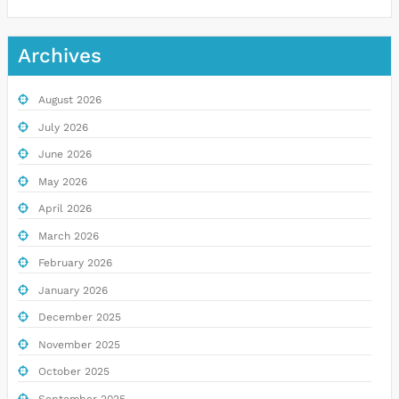
Archives
August 2026
July 2026
June 2026
May 2026
April 2026
March 2026
February 2026
January 2026
December 2025
November 2025
October 2025
September 2025