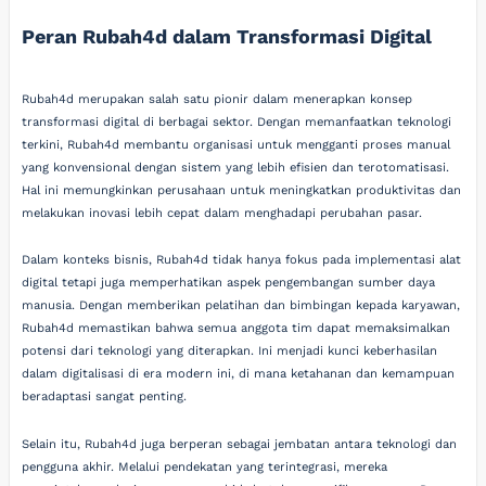
Peran Rubah4d dalam Transformasi Digital
Rubah4d merupakan salah satu pionir dalam menerapkan konsep
transformasi digital di berbagai sektor. Dengan memanfaatkan teknologi
terkini, Rubah4d membantu organisasi untuk mengganti proses manual
yang konvensional dengan sistem yang lebih efisien dan terotomatisasi.
Hal ini memungkinkan perusahaan untuk meningkatkan produktivitas dan
melakukan inovasi lebih cepat dalam menghadapi perubahan pasar.
Dalam konteks bisnis, Rubah4d tidak hanya fokus pada implementasi alat
digital tetapi juga memperhatikan aspek pengembangan sumber daya
manusia. Dengan memberikan pelatihan dan bimbingan kepada karyawan,
Rubah4d memastikan bahwa semua anggota tim dapat memaksimalkan
potensi dari teknologi yang diterapkan. Ini menjadi kunci keberhasilan
dalam digitalisasi di era modern ini, di mana ketahanan dan kemampuan
beradaptasi sangat penting.
Selain itu, Rubah4d juga berperan sebagai jembatan antara teknologi dan
pengguna akhir. Melalui pendekatan yang terintegrasi, mereka