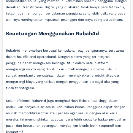
menciptakan solusi yang memenuhi kebutuhan spesifik pengguna. Dengan
demikian, transformasi digital yang dilakukan tidak hanya bersifat teknis,
tetapi juga membangun pengalaman pengguna yang lebih baik, yang pada
akhirnya meningkatkan kepuasan pelanggan dan daya saing perusahaan.
Keuntungan Menggunakan Rubah4d
Rubah4d menawarkan berbagai kemudahan bagi penggunanya, terutama
dalam hal efisiensi operasional. Dengan sistem yang terintegrasi,
pengguna dapat mengakses berbagai fitur dalam satu platform,
mengurangi waktu yang dibutuhkan untuk mengelola operasi. Hal ini
sangat membantu perusahaan dalam meningkatkan produktivitas dan
mengurangi biaya yang terkait dengan penggunaan berbagai alat yang
tidak terintegrasi.
Selain efisiensi, Rubah4d juga menghadirkan fleksibilitas tinggi dalam
melakukan penyesuaian sesuai kebutuhan bisnis. Pengguna dapat dengan
mudah memodifikasi fitur atau proses agar sesuai dengan alur kerja
mereka. Ini memungkinkan adaptasi yang lebih cepat terhadap perubahan
pasar dan kebutuhan pelanggan, menjadikan bisnis lebih responsif dan
kompetitif.