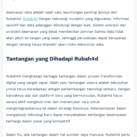
Keamanan data adalah salah satu keuntungan penting lainnya dari
Rubah4d.
Rubah4d
Dengan teknologi mutakhir yang digunakan, informasi
sensitif dan data pelanggan dilindungi dengan baik. Sistem enkripsi dan
protokol keamanan yang ketat memberikan jaminan bahwa data tidak
akan jatuh ke tangan yang salah, sehingga perusahaan dapat beroperasi
dengan tenang tanpa khawatir akan risiko kebocoran data.
Tantangan yang Dihadapi Rubah4d
Rubah4d menghadapi berbagai tantangan dalam proses transformasi
digital yang sangat cepat. Salah satu tantangan utama adalah kebutuhan
untuk terus beradaptasi dengan perkembangan teknologi terbaru. Dengan
banyaknya alat dan platform baru yang bermunculan, Rubah4d harus
secara aktif mengikuti tren dan menemukan cara untuk
mengintegrasikannya ke dalam strategi bisnisnya. Keterlambatan dalam
mengadopsi teknologi baru dapat menyebabkan kehilangan kesempatan
berharga dalam pasar yang kompetitif.
Selain itu, ada tantangan dalam hal sumber daya manusia. Rubah4d perlu