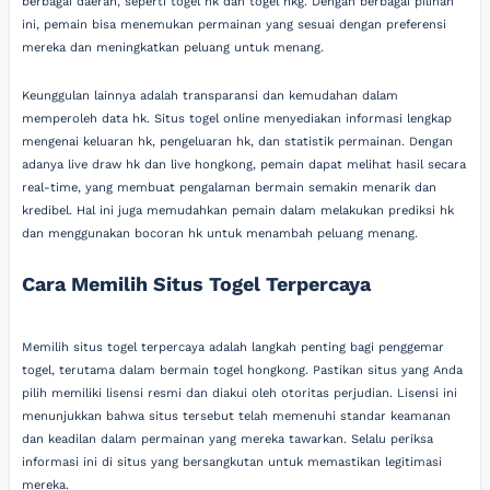
berbagai daerah, seperti togel hk dan togel hkg. Dengan berbagai pilihan
ini, pemain bisa menemukan permainan yang sesuai dengan preferensi
mereka dan meningkatkan peluang untuk menang.
Keunggulan lainnya adalah transparansi dan kemudahan dalam
memperoleh data hk. Situs togel online menyediakan informasi lengkap
mengenai keluaran hk, pengeluaran hk, dan statistik permainan. Dengan
adanya live draw hk dan live hongkong, pemain dapat melihat hasil secara
real-time, yang membuat pengalaman bermain semakin menarik dan
kredibel. Hal ini juga memudahkan pemain dalam melakukan prediksi hk
dan menggunakan bocoran hk untuk menambah peluang menang.
Cara Memilih Situs Togel Terpercaya
Memilih situs togel terpercaya adalah langkah penting bagi penggemar
togel, terutama dalam bermain togel hongkong. Pastikan situs yang Anda
pilih memiliki lisensi resmi dan diakui oleh otoritas perjudian. Lisensi ini
menunjukkan bahwa situs tersebut telah memenuhi standar keamanan
dan keadilan dalam permainan yang mereka tawarkan. Selalu periksa
informasi ini di situs yang bersangkutan untuk memastikan legitimasi
mereka.