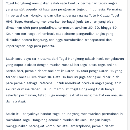
Togel Hongkong merupakan salah satu bentuk permainan tebak angka
yang sangat populer di kalangan penggemar togel di Indonesia. Permainan
ini berasal dari Hongkong dan dikenal dengan nama Toto HK atau Togel
HKG. Togel Hongkong menawarkan berbagai jenis taruhan yang bisa
dimainkan oleh para penjudinya, termasuk taruhan 2D, 3D, hingga 4D.
Keunikan dari togel ini terletak pada sistem pengundian angka yang
dilakukan secara langsung, sehingga memberikan transparansi dan
kepercayaan bagi para peserta.
Salah satu daya tarik utama dari Togel Hongkong adalah hasil pengeluaran
yang dapat diakses dengan mudah melalui berbagai situs togel online.
Setiap hari, pemain dapat melihat keluaran HK atau pengeluaran HK yang
terbaru melalui live draw HK. Data HK hari ini juga seringkali dicari oleh
para pemain sebagai referensi untuk membuat prediksi angka yang lebih
akurat di masa depan. Hal ini membuat Togel Hongkong tidak hanya
sekedar permainan, tetapi juga menjadi aktivitas yang melibatkan analisis
dan strategi.
Selain itu, banyaknya bandar togel online yang menawarkan permainan ini
membuat Togel Hongkong semakin mudah diakses. Dengan hanya
menggunakan perangkat komputer atau smartphone, pemain dapat