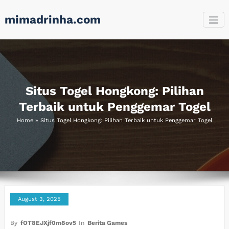
Skip
mimadrinha.com
to
content
Situs Togel Hongkong: Pilihan
Terbaik untuk Penggemar Togel
Home
»
Situs Togel Hongkong: Pilihan Terbaik untuk Penggemar Togel
August 3, 2025
By
fOT8EJXjf0m8ov5
In
Berita Games