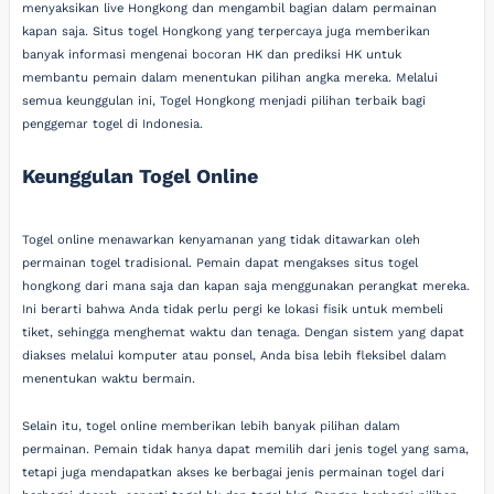
menyaksikan live Hongkong dan mengambil bagian dalam permainan
kapan saja. Situs togel Hongkong yang terpercaya juga memberikan
banyak informasi mengenai bocoran HK dan prediksi HK untuk
membantu pemain dalam menentukan pilihan angka mereka. Melalui
semua keunggulan ini, Togel Hongkong menjadi pilihan terbaik bagi
penggemar togel di Indonesia.
Keunggulan Togel Online
Togel online menawarkan kenyamanan yang tidak ditawarkan oleh
permainan togel tradisional. Pemain dapat mengakses situs togel
hongkong dari mana saja dan kapan saja menggunakan perangkat mereka.
Ini berarti bahwa Anda tidak perlu pergi ke lokasi fisik untuk membeli
tiket, sehingga menghemat waktu dan tenaga. Dengan sistem yang dapat
diakses melalui komputer atau ponsel, Anda bisa lebih fleksibel dalam
menentukan waktu bermain.
Selain itu, togel online memberikan lebih banyak pilihan dalam
permainan. Pemain tidak hanya dapat memilih dari jenis togel yang sama,
tetapi juga mendapatkan akses ke berbagai jenis permainan togel dari