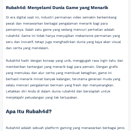
Rubah4d: Menyelami Dunia Game yang Menarik
Di era digital saat ini, industri permainan video semakin berkembang
pesat dan menawarkan berbagai pengalaman menarik bagi para
pemainnya. Salah satu game yang sedang mencuri perhatian adalah
rubah4d. Game ini tidak hanya menyajikan mekanisme permainan yang
seru dan inovatif, tetapi juga menghadirkan dunia yang kaya akan visual
dan cerita yang mendalam.
Rubah4d hadir dengan konsep yang unik, menggugah rasa ingin tahu dan
memberikan tantangan yang menarik bagi para pemain. Dengan grafis
yang memukau dan alur cerita yang membuat ketagihan, game ini
berhasil menarik minat banyak kalangan, terutama generasi muda yang
selalu mencari pengalaman bermain yang fresh dan menyenangkan.
Letakkan diri Anda di dalam dunia rubah4d dan bersiaplah untuk
menjelajahi petualangan yang tak terlupakan.
Apa Itu Rubah4d?
Rubah4d adalah sebuah platform gaming yang menawarkan berbagai jenis