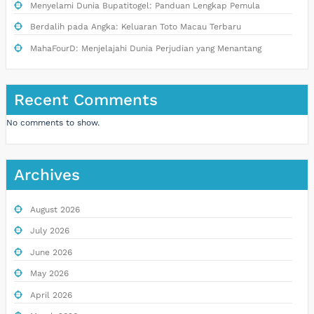
Menyelami Dunia Bupatitogel: Panduan Lengkap Pemula
Berdalih pada Angka: Keluaran Toto Macau Terbaru
MahaFourD: Menjelajahi Dunia Perjudian yang Menantang
Recent Comments
No comments to show.
Archives
August 2026
July 2026
June 2026
May 2026
April 2026