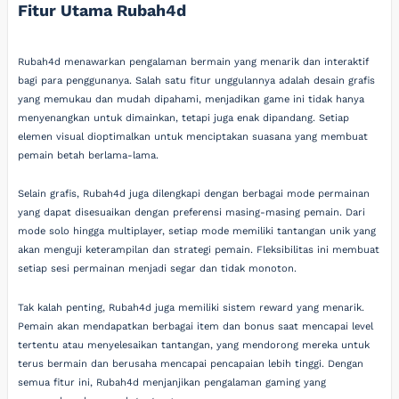
Fitur Utama Rubah4d
Rubah4d menawarkan pengalaman bermain yang menarik dan interaktif
bagi para penggunanya. Salah satu fitur unggulannya adalah desain grafis
yang memukau dan mudah dipahami, menjadikan game ini tidak hanya
menyenangkan untuk dimainkan, tetapi juga enak dipandang. Setiap
elemen visual dioptimalkan untuk menciptakan suasana yang membuat
pemain betah berlama-lama.
Selain grafis, Rubah4d juga dilengkapi dengan berbagai mode permainan
yang dapat disesuaikan dengan preferensi masing-masing pemain. Dari
mode solo hingga multiplayer, setiap mode memiliki tantangan unik yang
akan menguji keterampilan dan strategi pemain. Fleksibilitas ini membuat
setiap sesi permainan menjadi segar dan tidak monoton.
Tak kalah penting, Rubah4d juga memiliki sistem reward yang menarik.
Pemain akan mendapatkan berbagai item dan bonus saat mencapai level
tertentu atau menyelesaikan tantangan, yang mendorong mereka untuk
terus bermain dan berusaha mencapai pencapaian lebih tinggi. Dengan
semua fitur ini, Rubah4d menjanjikan pengalaman gaming yang