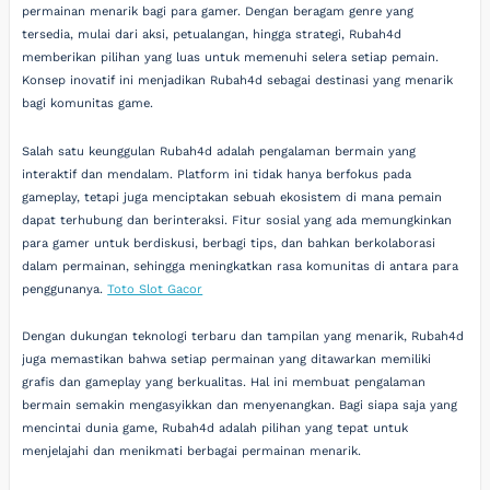
permainan menarik bagi para gamer. Dengan beragam genre yang
tersedia, mulai dari aksi, petualangan, hingga strategi, Rubah4d
memberikan pilihan yang luas untuk memenuhi selera setiap pemain.
Konsep inovatif ini menjadikan Rubah4d sebagai destinasi yang menarik
bagi komunitas game.
Salah satu keunggulan Rubah4d adalah pengalaman bermain yang
interaktif dan mendalam. Platform ini tidak hanya berfokus pada
gameplay, tetapi juga menciptakan sebuah ekosistem di mana pemain
dapat terhubung dan berinteraksi. Fitur sosial yang ada memungkinkan
para gamer untuk berdiskusi, berbagi tips, dan bahkan berkolaborasi
dalam permainan, sehingga meningkatkan rasa komunitas di antara para
penggunanya.
Toto Slot Gacor
Dengan dukungan teknologi terbaru dan tampilan yang menarik, Rubah4d
juga memastikan bahwa setiap permainan yang ditawarkan memiliki
grafis dan gameplay yang berkualitas. Hal ini membuat pengalaman
bermain semakin mengasyikkan dan menyenangkan. Bagi siapa saja yang
mencintai dunia game, Rubah4d adalah pilihan yang tepat untuk
menjelajahi dan menikmati berbagai permainan menarik.