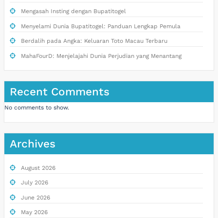
Mengasah Insting dengan Bupatitogel
Menyelami Dunia Bupatitogel: Panduan Lengkap Pemula
Berdalih pada Angka: Keluaran Toto Macau Terbaru
MahaFourD: Menjelajahi Dunia Perjudian yang Menantang
Recent Comments
No comments to show.
Archives
August 2026
July 2026
June 2026
May 2026