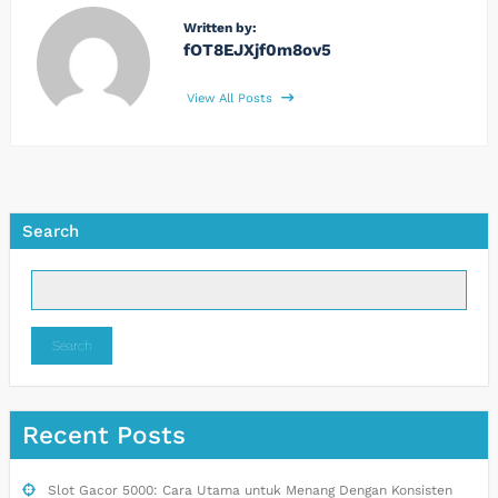
Written by:
fOT8EJXjf0m8ov5
View All Posts
Search
Search
Recent Posts
Slot Gacor 5000: Cara Utama untuk Menang Dengan Konsisten