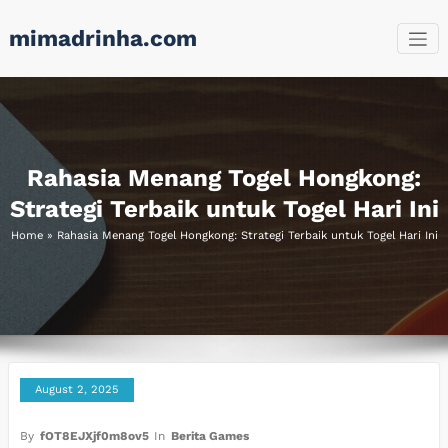
Skip
mimadrinha.com
to
content
Rahasia Menang Togel Hongkong:
Strategi Terbaik untuk Togel Hari Ini
Home
»
Rahasia Menang Togel Hongkong: Strategi Terbaik untuk Togel Hari Ini
August 2, 2025
By
fOT8EJXjf0m8ov5
In
Berita Games