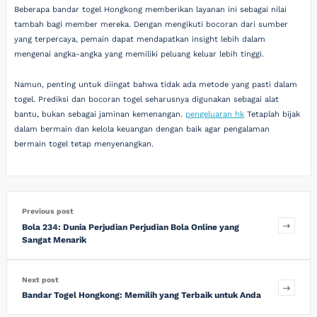
Beberapa bandar togel Hongkong memberikan layanan ini sebagai nilai
tambah bagi member mereka. Dengan mengikuti bocoran dari sumber
yang terpercaya, pemain dapat mendapatkan insight lebih dalam
mengenai angka-angka yang memiliki peluang keluar lebih tinggi.
Namun, penting untuk diingat bahwa tidak ada metode yang pasti dalam
togel. Prediksi dan bocoran togel seharusnya digunakan sebagai alat
bantu, bukan sebagai jaminan kemenangan.
pengeluaran hk
Tetaplah bijak
dalam bermain dan kelola keuangan dengan baik agar pengalaman
bermain togel tetap menyenangkan.
Previous post
Bola 234: Dunia Perjudian Perjudian Bola Online yang
Sangat Menarik
Next post
Bandar Togel Hongkong: Memilih yang Terbaik untuk Anda