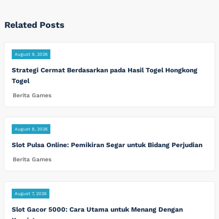
Related Posts
August 9, 2026
Strategi Cermat Berdasarkan pada Hasil Togel Hongkong
Togel
Berita Games
August 8, 2026
Slot Pulsa Online: Pemikiran Segar untuk Bidang Perjudian
Berita Games
August 7, 2026
Slot Gacor 5000: Cara Utama untuk Menang Dengan