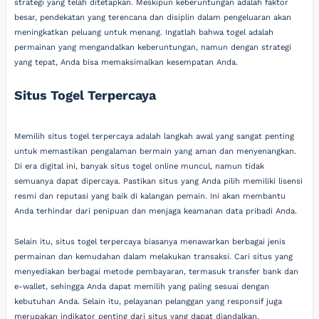
strategi yang telah ditetapkan. Meskipun keberuntungan adalah faktor
besar, pendekatan yang terencana dan disiplin dalam pengeluaran akan
meningkatkan peluang untuk menang. Ingatlah bahwa togel adalah
permainan yang mengandalkan keberuntungan, namun dengan strategi
yang tepat, Anda bisa memaksimalkan kesempatan Anda.
Situs Togel Terpercaya
Memilih situs togel terpercaya adalah langkah awal yang sangat penting
untuk memastikan pengalaman bermain yang aman dan menyenangkan.
Di era digital ini, banyak situs togel online muncul, namun tidak
semuanya dapat dipercaya. Pastikan situs yang Anda pilih memiliki lisensi
resmi dan reputasi yang baik di kalangan pemain. Ini akan membantu
Anda terhindar dari penipuan dan menjaga keamanan data pribadi Anda.
Selain itu, situs togel terpercaya biasanya menawarkan berbagai jenis
permainan dan kemudahan dalam melakukan transaksi. Cari situs yang
menyediakan berbagai metode pembayaran, termasuk transfer bank dan
e-wallet, sehingga Anda dapat memilih yang paling sesuai dengan
kebutuhan Anda. Selain itu, pelayanan pelanggan yang responsif juga
merupakan indikator penting dari situs yang dapat diandalkan.