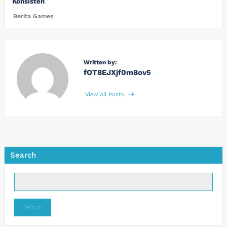
Konsisten
Berita Games
Written by:
fOT8EJXjf0m8ov5
View All Posts
Search
Search