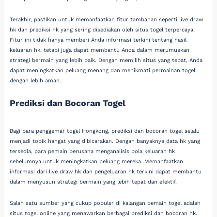
Terakhir, pastikan untuk memanfaatkan fitur tambahan seperti live draw
hk dan prediksi hk yang sering disediakan oleh situs togel terpercaya.
Fitur ini tidak hanya memberi Anda informasi terkini tentang hasil
keluaran hk, tetapi juga dapat membantu Anda dalam merumuskan
strategi bermain yang lebih baik. Dengan memilih situs yang tepat, Anda
dapat meningkatkan peluang menang dan menikmati permainan togel
dengan lebih aman.
Prediksi dan Bocoran Togel
Bagi para penggemar togel Hongkong, prediksi dan bocoran togel selalu
menjadi topik hangat yang dibicarakan. Dengan banyaknya data hk yang
tersedia, para pemain berusaha menganalisis pola keluaran hk
sebelumnya untuk meningkatkan peluang mereka. Memanfaatkan
informasi dari live draw hk dan pengeluaran hk terkini dapat membantu
dalam menyusun strategi bermain yang lebih tepat dan efektif.
Salah satu sumber yang cukup populer di kalangan pemain togel adalah
situs togel online yang menawarkan berbagai prediksi dan bocoran hk.