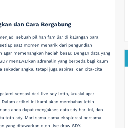
ngkan dan Cara Bergabung
enjadi sebuah pilihan familiar di kalangan para
 setiap saat momen menarik dari pengundian
 agar memenangkan hadiah besar. Dengan data yang
el SDY menawarkan adrenalin yang berbeda bagi kaum
 sekadar angka, tetapi juga aspirasi dan cita-cita
lami sensasi dari live sdy lotto, krusial agar
. Dalam artikel ini kami akan membahas lebih
mana anda dapat mengakses data sdy hari ini, dan
rta toto sdy. Mari sama-sama eksplorasi bersama
yang ditawarkan oleh live draw SDY.