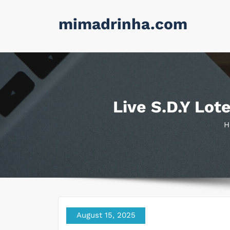
Skip
mimadrinha.com
to
content
Live S.D.Y Lo
H
August 15, 2025