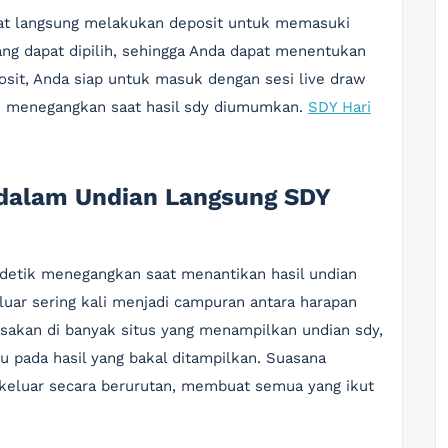
at langsung melakukan deposit untuk memasuki
ng dapat dipilih, sehingga Anda dapat menentukan
sit, Anda siap untuk masuk dengan sesi live draw
menegangkan saat hasil sdy diumumkan.
SDY Hari
dalam Undian Langsung SDY
k-detik menegangkan saat menantikan hasil undian
luar sering kali menjadi campuran antara harapan
sakan di banyak situs yang menampilkan undian sdy,
u pada hasil yang bakal ditampilkan. Suasana
eluar secara berurutan, membuat semua yang ikut