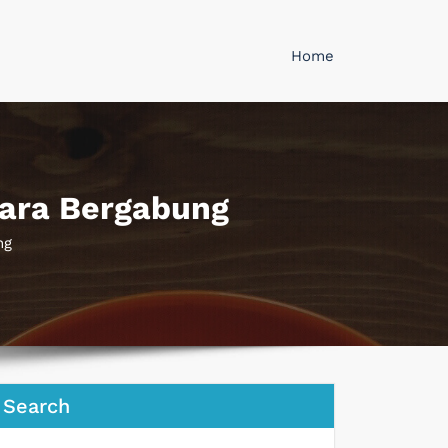
Home
Cara Bergabung
ng
Search