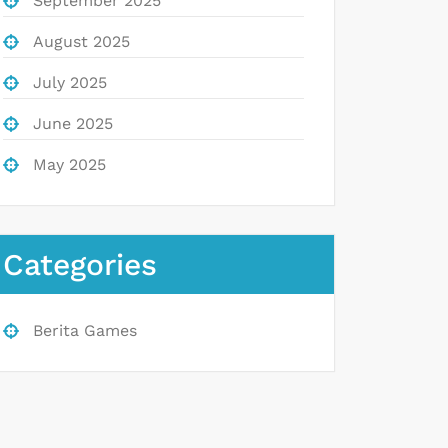
September 2025
August 2025
July 2025
June 2025
May 2025
Categories
Berita Games