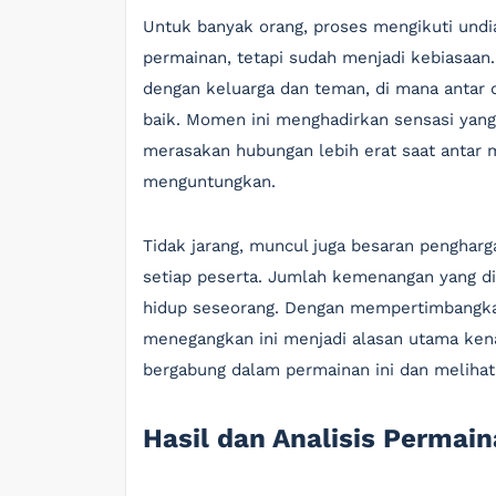
Untuk banyak orang, proses mengikuti undi
permainan, tetapi sudah menjadi kebiasaan.
dengan keluarga dan teman, di mana antar 
baik. Momen ini menghadirkan sensasi yang
merasakan hubungan lebih erat saat antar 
menguntungkan.
Tidak jarang, muncul juga besaran pengharg
setiap peserta. Jumlah kemenangan yang d
hidup seseorang. Dengan mempertimbangka
menegangkan ini menjadi alasan utama ken
bergabung dalam permainan ini dan melihat 
Hasil dan Analisis Permain