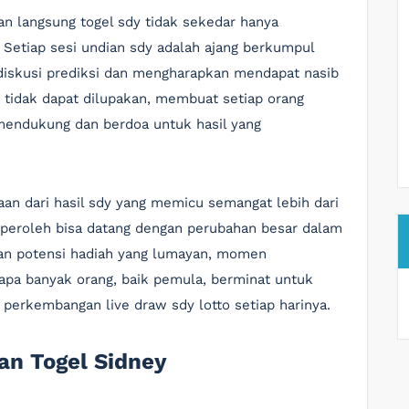
an langsung togel sdy tidak sekedar hanya
 Setiap sesi undian sdy adalah ajang berkumpul
diskusi prediksi dan mengharapkan mendapat nasib
 tidak dapat dilupakan, membuat setiap orang
mendukung dan berdoa untuk hasil yang
aan dari hasil sdy yang memicu semangat lebih dari
iperoleh bisa datang dengan perubahan besar dalam
n potensi hadiah yang lumayan, momen
apa banyak orang, baik pemula, berminat untuk
perkembangan live draw sdy lotto setiap harinya.
an Togel Sidney