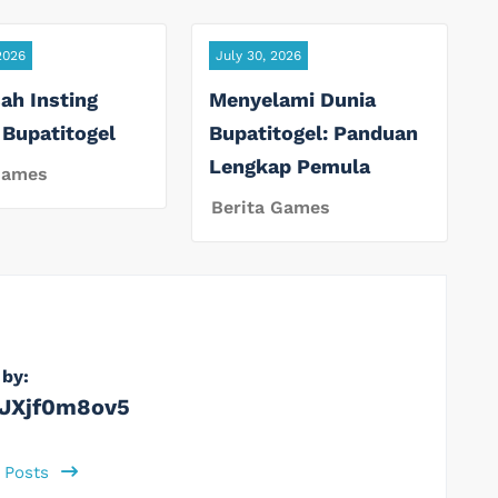
2026
July 30, 2026
ah Insting
Menyelami Dunia
 Bupatitogel
Bupatitogel: Panduan
Lengkap Pemula
Games
Berita Games
 by:
JXjf0m8ov5
l Posts