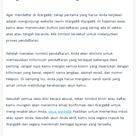
Agar mendaftar di Warga88, tahap pertama yang harus Anda kerjakan
adalah mengunjungi website resmi Warga88 Warga88. Di halaman awal,
kamu akan menemukan button pendaftaran yang sering ada di sektor
atas atau tengah beranda. Klik tombol tersebut untuk melanjutkan
proses pendaftaran.
Setelah menekan tombol pendaftaran, Anda akan diminta untuk
memasukkan mFormulir pendaftaran yang terdapat beberapa data
penting. Jangan lupa kamu mengisi semua kolom yang diperlukan dengan
informasi yang benar, seperti nama lengkap, alamat email, dan nomor
telepon. Di samping itu, Anda juga harus mengatur sandi sandi yeng
aman untuk melindungi kerahasiaan akun kamu.
Sesudah semua data diisi secara akurat, tekan tombol kirim atau daftar.
kamu mungkin akan menerima email konfirmasi dari Warga88 untuk
meng-enable akun Anda.
situs warga88
Pastikan untuk memeriksa inbox
atau spam Anda. Sesudah akun Anda aktif, kamu bisa segera masuk ke
Warga88 dan segera menikmati berbagai layanan yang tersedia.