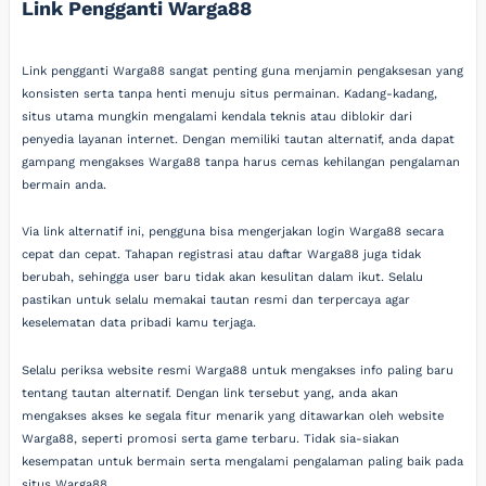
Link Pengganti Warga88
Link pengganti Warga88 sangat penting guna menjamin pengaksesan yang
konsisten serta tanpa henti menuju situs permainan. Kadang-kadang,
situs utama mungkin mengalami kendala teknis atau diblokir dari
penyedia layanan internet. Dengan memiliki tautan alternatif, anda dapat
gampang mengakses Warga88 tanpa harus cemas kehilangan pengalaman
bermain anda.
Via link alternatif ini, pengguna bisa mengerjakan login Warga88 secara
cepat dan cepat. Tahapan registrasi atau daftar Warga88 juga tidak
berubah, sehingga user baru tidak akan kesulitan dalam ikut. Selalu
pastikan untuk selalu memakai tautan resmi dan terpercaya agar
keselematan data pribadi kamu terjaga.
Selalu periksa website resmi Warga88 untuk mengakses info paling baru
tentang tautan alternatif. Dengan link tersebut yang, anda akan
mengakses akses ke segala fitur menarik yang ditawarkan oleh website
Warga88, seperti promosi serta game terbaru. Tidak sia-siakan
kesempatan untuk bermain serta mengalami pengalaman paling baik pada
situs Warga88.