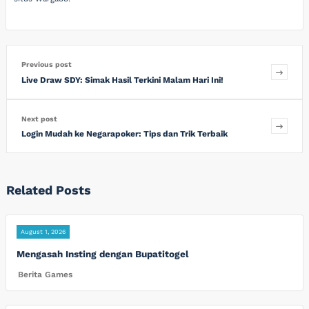
Previous post
Live Draw SDY: Simak Hasil Terkini Malam Hari Ini!
Next post
Login Mudah ke Negarapoker: Tips dan Trik Terbaik
Related Posts
August 1, 2026
Mengasah Insting dengan Bupatitogel
Berita Games