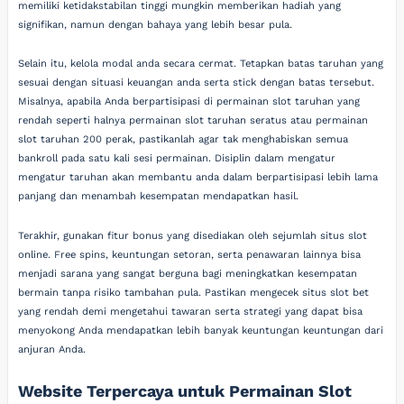
memiliki ketidakstabilan tinggi mungkin memberikan hadiah yang
signifikan, namun dengan bahaya yang lebih besar pula.
Selain itu, kelola modal anda secara cermat. Tetapkan batas taruhan yang
sesuai dengan situasi keuangan anda serta stick dengan batas tersebut.
Misalnya, apabila Anda berpartisipasi di permainan slot taruhan yang
rendah seperti halnya permainan slot taruhan seratus atau permainan
slot taruhan 200 perak, pastikanlah agar tak menghabiskan semua
bankroll pada satu kali sesi permainan. Disiplin dalam mengatur
mengatur taruhan akan membantu anda dalam berpartisipasi lebih lama
panjang dan menambah kesempatan mendapatkan hasil.
Terakhir, gunakan fitur bonus yang disediakan oleh sejumlah situs slot
online. Free spins, keuntungan setoran, serta penawaran lainnya bisa
menjadi sarana yang sangat berguna bagi meningkatkan kesempatan
bermain tanpa risiko tambahan pula. Pastikan mengecek situs slot bet
yang rendah demi mengetahui tawaran serta strategi yang dapat bisa
menyokong Anda mendapatkan lebih banyak keuntungan keuntungan dari
anjuran Anda.
Website Terpercaya untuk Permainan Slot