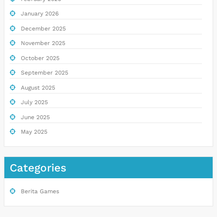
January 2026
December 2025
November 2025
October 2025
September 2025
August 2025
July 2025
June 2025
May 2025
Categories
Berita Games