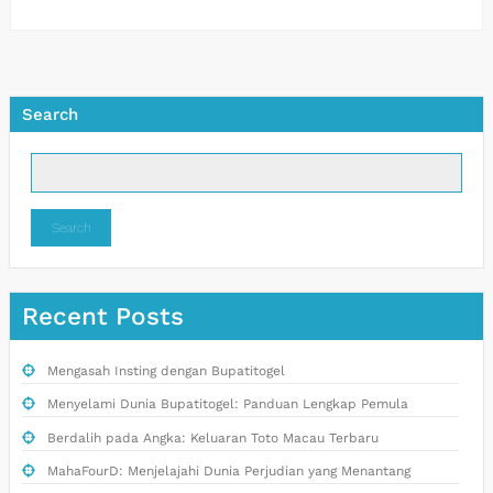
Search
Search
Recent Posts
Mengasah Insting dengan Bupatitogel
Menyelami Dunia Bupatitogel: Panduan Lengkap Pemula
Berdalih pada Angka: Keluaran Toto Macau Terbaru
MahaFourD: Menjelajahi Dunia Perjudian yang Menantang