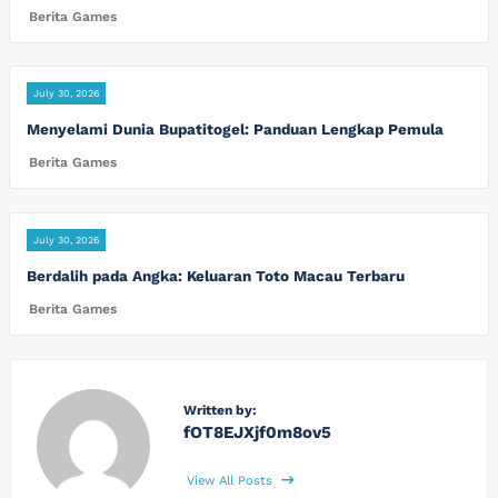
Berita Games
July 30, 2026
Menyelami Dunia Bupatitogel: Panduan Lengkap Pemula
Berita Games
July 30, 2026
Berdalih pada Angka: Keluaran Toto Macau Terbaru
Berita Games
Written by:
fOT8EJXjf0m8ov5
View All Posts