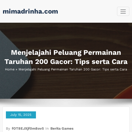
Skip
mimadrinha.com
to
content
Menjelajahi Peluang Permainan
Taruhan 200 Gacor: Tips serta Cara
Home
»
Menjelajahi Peluang Permainan Taruhan 200 Gacor: Tips serta Cara
July 15, 2025
By
fOT8EJXjf0m8ov5
In
Berita Games