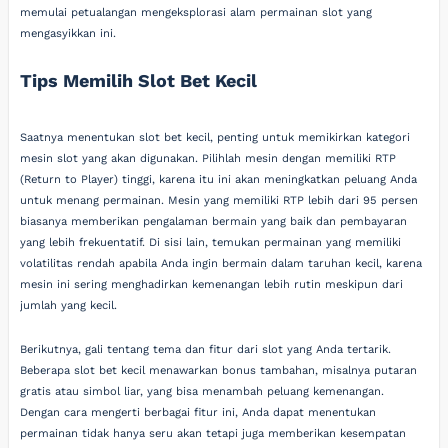
memulai petualangan mengeksplorasi alam permainan slot yang
mengasyikkan ini.
Tips Memilih Slot Bet Kecil
Saatnya menentukan slot bet kecil, penting untuk memikirkan kategori
mesin slot yang akan digunakan. Pilihlah mesin dengan memiliki RTP
(Return to Player) tinggi, karena itu ini akan meningkatkan peluang Anda
untuk menang permainan. Mesin yang memiliki RTP lebih dari 95 persen
biasanya memberikan pengalaman bermain yang baik dan pembayaran
yang lebih frekuentatif. Di sisi lain, temukan permainan yang memiliki
volatilitas rendah apabila Anda ingin bermain dalam taruhan kecil, karena
mesin ini sering menghadirkan kemenangan lebih rutin meskipun dari
jumlah yang kecil.
Berikutnya, gali tentang tema dan fitur dari slot yang Anda tertarik.
Beberapa slot bet kecil menawarkan bonus tambahan, misalnya putaran
gratis atau simbol liar, yang bisa menambah peluang kemenangan.
Dengan cara mengerti berbagai fitur ini, Anda dapat menentukan
permainan tidak hanya seru akan tetapi juga memberikan kesempatan