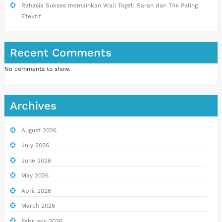
Rahasia Sukses memainkan Wali Togel: Saran dan Trik Paling
Efektif
Recent Comments
No comments to show.
Archives
August 2026
July 2026
June 2026
May 2026
April 2026
March 2026
February 2026