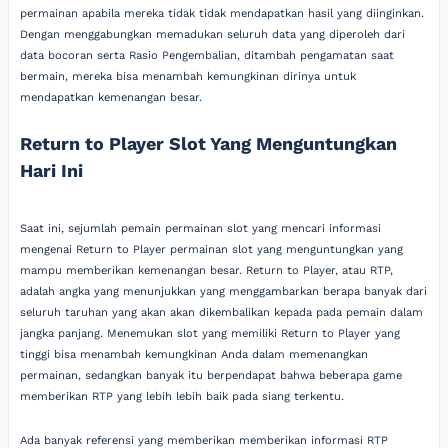
permainan apabila mereka tidak tidak mendapatkan hasil yang diinginkan.
Dengan menggabungkan memadukan seluruh data yang diperoleh dari
data bocoran serta Rasio Pengembalian, ditambah pengamatan saat
bermain, mereka bisa menambah kemungkinan dirinya untuk
mendapatkan kemenangan besar.
Return to Player Slot Yang Menguntungkan
Hari Ini
Saat ini, sejumlah pemain permainan slot yang mencari informasi
mengenai Return to Player permainan slot yang menguntungkan yang
mampu memberikan kemenangan besar. Return to Player, atau RTP,
adalah angka yang menunjukkan yang menggambarkan berapa banyak dari
seluruh taruhan yang akan akan dikembalikan kepada pada pemain dalam
jangka panjang. Menemukan slot yang memiliki Return to Player yang
tinggi bisa menambah kemungkinan Anda dalam memenangkan
permainan, sedangkan banyak itu berpendapat bahwa beberapa game
memberikan RTP yang lebih lebih baik pada siang terkentu.
Ada banyak referensi yang memberikan memberikan informasi RTP