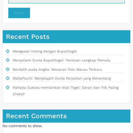
Search
Recent Posts
Mengasah Insting dengan Bupatitogel
Menyelami Dunia Bupatitogel: Panduan Lengkap Pemula
Berdalih pada Angka: Keluaran Toto Macau Terbaru
MahaFourD: Menjelajahi Dunia Perjudian yang Menantang
Rahasia Sukses memainkan Wali Togel: Saran dan Trik Paling
Efektif
Recent Comments
No comments to show.