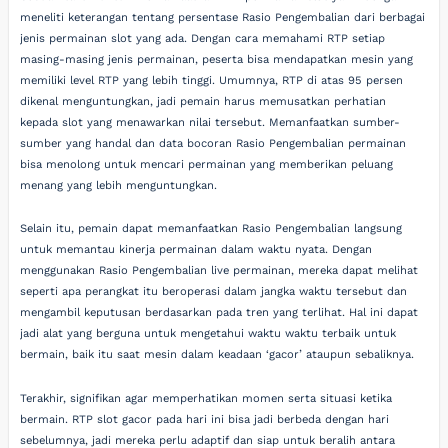
meneliti keterangan tentang persentase Rasio Pengembalian dari berbagai
jenis permainan slot yang ada. Dengan cara memahami RTP setiap
masing-masing jenis permainan, peserta bisa mendapatkan mesin yang
memiliki level RTP yang lebih tinggi. Umumnya, RTP di atas 95 persen
dikenal menguntungkan, jadi pemain harus memusatkan perhatian
kepada slot yang menawarkan nilai tersebut. Memanfaatkan sumber-
sumber yang handal dan data bocoran Rasio Pengembalian permainan
bisa menolong untuk mencari permainan yang memberikan peluang
menang yang lebih menguntungkan.
Selain itu, pemain dapat memanfaatkan Rasio Pengembalian langsung
untuk memantau kinerja permainan dalam waktu nyata. Dengan
menggunakan Rasio Pengembalian live permainan, mereka dapat melihat
seperti apa perangkat itu beroperasi dalam jangka waktu tersebut dan
mengambil keputusan berdasarkan pada tren yang terlihat. Hal ini dapat
jadi alat yang berguna untuk mengetahui waktu waktu terbaik untuk
bermain, baik itu saat mesin dalam keadaan ‘gacor’ ataupun sebaliknya.
Terakhir, signifikan agar memperhatikan momen serta situasi ketika
bermain. RTP slot gacor pada hari ini bisa jadi berbeda dengan hari
sebelumnya, jadi mereka perlu adaptif dan siap untuk beralih antara