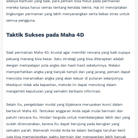
adanya bantuan yang baik, para pemain bisa fokus pada permainan
mereka tanpa harus cemas tentang kendala teknis. Hal ini menciptakan
lingkungan permainan yang lebih menyenangkan serta bebas stres untuk
semua pengguna.
Taktik Sukses pada Maha 4D
Saat permainan Maha 4D, krusial agar memiliki rencana yang baik supaya
peluang menang bisa besar. Satu strategi yang bisa diterapkan adalah
dengan mempelajari pola angka dan hasil-hasil sebelumnya. Melalui
memperhatikan angka yang banyak tampil dan yang jarang, pemain dapat
mencoba meramalkan angka yang akan keluar di putaran selanjutnya.
Meskipun tidak ada kepastian, metode ini dapat menolong dalam
mengambil keputusan yang semakin berbasis informasi.
Selain itu, pengelolaan modal yang bijaksana merupakan kunci dalam
bertaruh Maha 4D. Tentukan anggaran Anda sejak mulai bermain dan
patuhi rencana itu. Hindari tergoda untuk membelanjakan lebih dari yang
sudah direncanakan, karena itu dapat berujung pada kerugian yang
semakin parah. Memecah modal Anda ke dalam berbagai taruhan kecil
juga bisa memanjangkan waktu bermain dan menawarkan lebih banyak