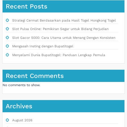
Recent Posts
Strategi Cermat Berdasarkan pada Hasil Togel Hongkong Togel
Slot Pulsa Online: Pemikiran Segar untuk Bidang Perjudian
Slot Gacor 5000: Cara Utama untuk Menang Dengan Konsisten
Mengasah Insting dengan Bupatitogel
Menyelami Dunia Bupatitogel: Panduan Lengkap Pemula
Recent Comments
No comments to show.
Archives
August 2026