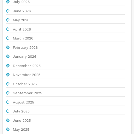
July 2026
June 2026
May 2026
April 2026
March 2026
February 2026
January 2026
December 2025
November 2025
October 2025
September 2025
August 2025
July 2025
June 2025
May 2025