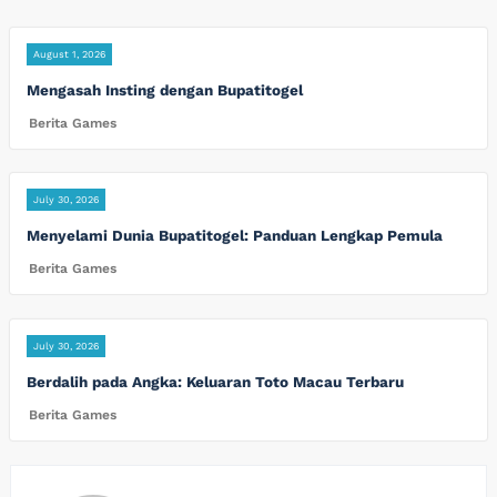
August 1, 2026
Mengasah Insting dengan Bupatitogel
Berita Games
July 30, 2026
Menyelami Dunia Bupatitogel: Panduan Lengkap Pemula
Berita Games
July 30, 2026
Berdalih pada Angka: Keluaran Toto Macau Terbaru
Berita Games