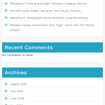
Menyelami Dunia Bupatitogel: Panduan Lengkap Pemula
Berdalih pada Angka: Keluaran Toto Macau Terbaru
MahaFourD: Menjelajahi Dunia Perjudian yang Menantang
Rahasia Sukses memainkan Wali Togel: Saran dan Trik Paling
Efektif
Recent Comments
No comments to show.
Archives
August 2026
July 2026
June 2026