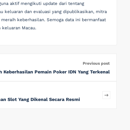
una aktif mengikuti update dari tentang
eluaran dan evaluasi yang dipublikasikan, mitra
meraih keberhasilan. Semoga data ini bermanfaat
 keluaran Macau.
Previous post
h Keberhasilan Pemain Poker IDN Yang Terkenal
an Slot Yang Dikenal Secara Resmi