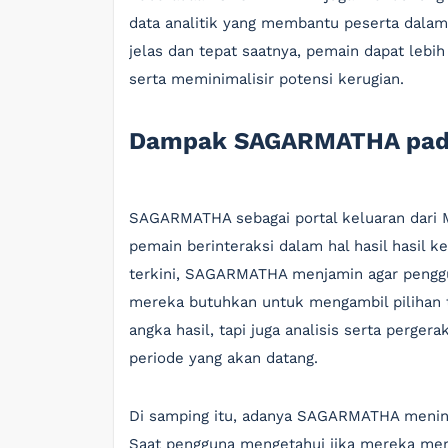
data analitik yang membantu peserta dala
jelas dan tepat saatnya, pemain dapat lebi
serta meminimalisir potensi kerugian.
Dampak SAGARMATHA pada
SAGARMATHA sebagai portal keluaran dari 
pemain berinteraksi dalam hal hasil hasil k
terkini, SAGARMATHA menjamin agar penggu
mereka butuhkan untuk mengambil pilihan ta
angka hasil, tapi juga analisis serta perge
periode yang akan datang.
Di samping itu, adanya SAGARMATHA meningk
Saat pengguna mengetahui jika mereka meng